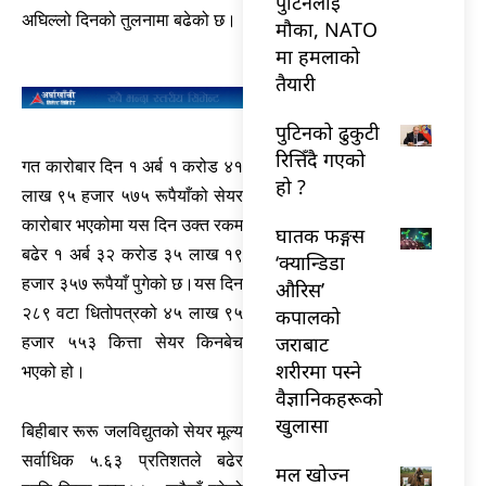
पुटिनलाई
अघिल्लो दिनको तुलनामा बढेको छ।
मौका, NATO
मा हमलाको
तैयारी
पुटिनको ढुकुटी
रित्तिँदै गएको
गत कारोबार दिन १ अर्ब १ करोड ४१
हो ?
लाख ९५ हजार ५७५ रूपैयाँको सेयर
कारोबार भएकोमा यस दिन उक्त रकम
घातक फङ्गस
बढेर १ अर्ब ३२ करोड ३५ लाख १९
‘क्यान्डिडा
हजार ३५७ रूपैयाँ पुगेको छ।यस दिन
औरिस’
२८९ वटा धितोपत्रको ४५ लाख ९५
कपालको
जराबाट
हजार ५५३ कित्ता सेयर किनबेच
शरीरमा पस्ने
भएको हो।
वैज्ञानिकहरूको
खुलासा
बिहीबार रूरू जलविद्युतको सेयर मूल्य
सर्वाधिक ५.६३ प्रतिशतले बढेर
मल खोज्न