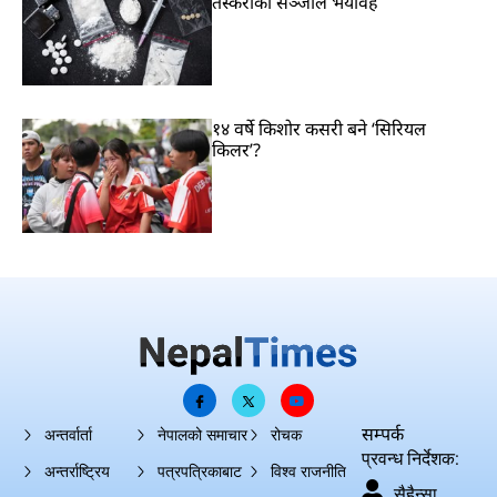
तस्करीको सञ्जाल भयावह
१४ वर्षे किशोर कसरी बने ‘सिरियल
किलर’?
सम्पर्क
अन्तर्वार्ता
नेपालको समाचार
रोचक
प्रवन्ध निर्देशक:
अन्तर्राष्ट्रिय
पत्रपत्रिकाबाट
विश्व राजनीति
सैहैन्सा