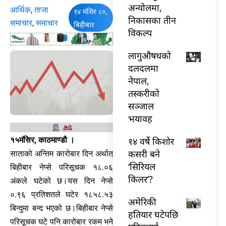
अन्योलमा,
आर्थिक
,
ताजा
१४ मंसिर ८०,
निकासका तीन
समाचार
,
समाचार
बिहीबार
विकल्प
लागुऔषधको
दलदलमा
नेपाल,
तस्करीको
सञ्जाल
भयावह
१४ वर्षे किशोर
१५मंसिर, काठमाण्डौ ।
कसरी बने
साताको अन्तिम कारोबार दिन अर्थात्
‘सिरियल
बिहीबार नेप्से परिसूचक १८.०६
किलर’?
अंकले घटेको छ।यस दिन नेप्से
०.९६ प्रतिशतले घटेर १८५८.५३
अमेरिकी
बिन्दुमा बन्द भएको छ।बिहीबार नेप्से
हतियार घटेपछि
परिसूचक घटे पनि कारोबार रकम भने