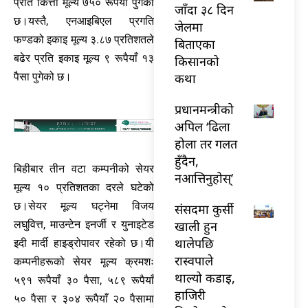
प्रति कित्ता मूल्य ७५० रूपैयाँ पुगेको
जाँदा ३८ दिन
छ।यस्तै, एनआइबिएल प्रगति
जेलमा
फण्डको इकाइ मूल्य ३.८७ प्रतिशतले
बिताएका
बढेर प्रति इकाइ मूल्य ९ रूपैयाँ १३
किसानको
कथा
पैसा पुगेको छ।
प्रधानमन्त्रीको
अपिल ‘ढिला
होला तर गलत
हुँदैन,
बिहीबार तीन वटा कम्पनीको सेयर
नआत्तिनुहोस्’
मूल्य १० प्रतिशतका दरले घटेको
छ।सेयर मूल्य घट्नेमा विजय
संसदमा कुर्सी
खाली हुन
लघुवित्त, माउन्टेन इनर्जी र युनाइटेड
थालेपछि
इदी मार्दी हाइड्रोपावर रहेको छ।यी
रास्वपाले
कम्पनीहरूको सेयर मूल्य क्रमशः
थाल्यो कडाइ,
५९१ रूपैयाँ ३० पैसा, ५८९ रूपैयाँ
हाजिरी
५० पैसा र ३०४ रूपैयाँ २० पैसामा