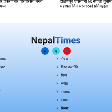
प्रकरणबारे परिवारसँग मन्त्री
दक्षिणपूर्व एसियामा ७६ नेपाली थुनाम
लफल
सहायता दिने सरकारको प्रतिबद्धता
माचार
रोचक
ाबाट
विश्व राजनीति
शिक्षा
संगीत
ी
समाचार
समाज
सिनेमा