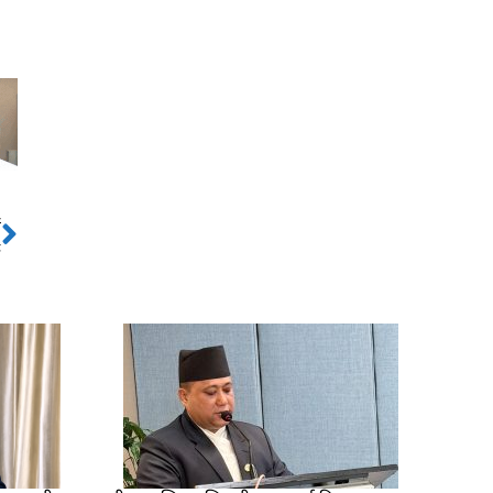
ो
Next
ट