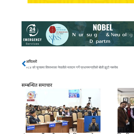
अघिल्लो
Prev
०८४ को चुनावमा विश्वभरका नेपालीले मतदान गर्ने प्रधानमन्त्रीको बोली झुटो नबनोस्
सम्बन्धित समाचार