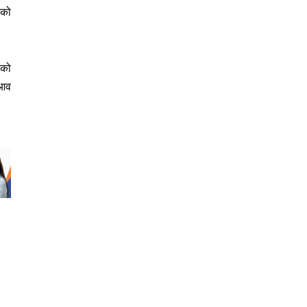
कको
ाको
 आव