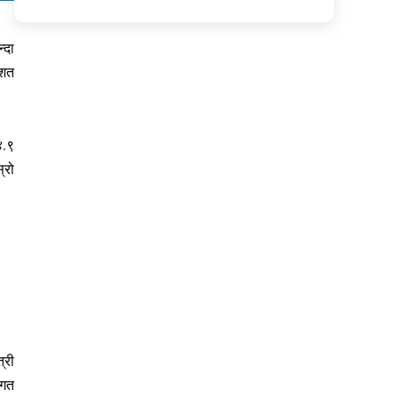
्दा
िशत
४.९
्रो
्री
 गत