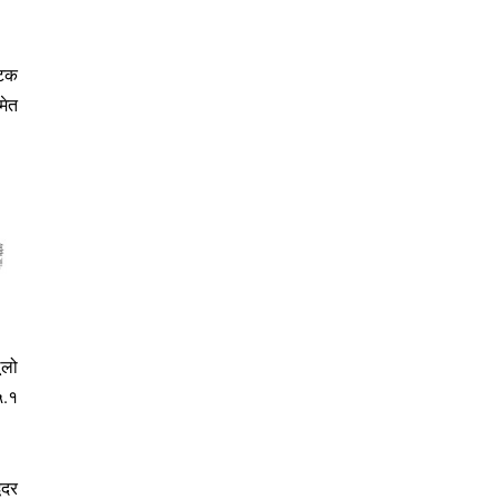
पटक
मेत
ूलो
५.१
िदर