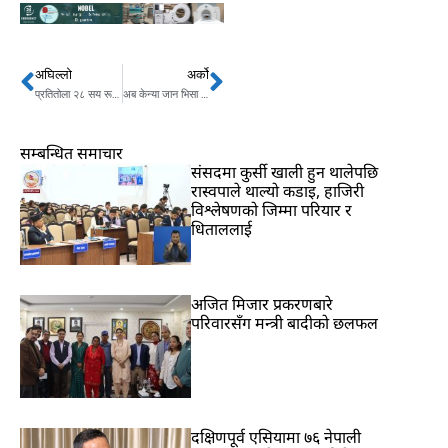
अघिल्लो
अर्को
Prev
Next
प्रतितोला २८ सय रूपैयाँले बढ्यो सुनको भाउ
अब केन्या जान भिसा नचाँहिने
सम्बन्धित समाचार
संसदमा कुर्सी खाली हुन थालेपछि
रास्वपाले थाल्यो कडाइ, हाजिरी
विश्लेषणको जिम्मा परियार र
धिताललाई
अजित मिजार प्रकरणबारे
परिवारसँग मन्त्री बादीको छलफल
दक्षिणपूर्व एसियामा ७६ नेपाली