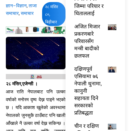
जिम्मा परियार र
ज्ञान–विज्ञान
,
ताजा
२८ मंसिर
धिताललाई
समाचार
,
समाचार
८०,
बिहीबार
अजित मिजार
प्रकरणबारे
परिवारसँग
मन्त्री बादीको
छलफल
दक्षिणपूर्व
एसियामा ७६
नेपाली थुनामा,
२८ मंसिर,एजेन्सी ।
कानुनी
आज राति नेपालबाट पनि उल्का
सहायता दिने
वर्षाको मनोरम दृष्य देख्न पाइने भएको
सरकारको
छ । यदि आकाश खुलेको अवस्थामा
प्रतिबद्धता
नेपालको जुनसुकै ठाउँबाट पनि खाली
आँखाले नै उल्का वर्षा देख्न सकिन्छ ।
चीन र दक्षिण