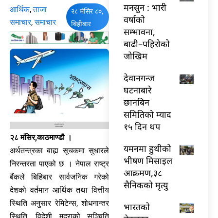
मनसुन : भारी
आर्थिक
,
ताजा
२८ मंसिर ८०,
वर्षाको
समाचार
,
समाचार
बिहीबार
सम्भावना,
बाढी–पहिरोको
जोखिम
देवानगन्ज
घटनाबारे
छानबिन
समितिको म्याद
१५ दिन थप
२८ मंसिर,काठमाण्डौ ।
यमनमा हुथीको
अर्थतन्त्रका बाह्य सूचकमा सुधारले
भीषण मिसाइल
निरन्तरता पाएको छ । नेपाल राष्ट्र
आक्रमण,३८
बैंकले बिहिबार सार्वजनिक गरेको
सैनिकको मृत्यु
देशको वर्तमान आर्थिक तथा वित्तीय
स्थिति अनुसार रेमिटेन्स, शोधनान्तर
भारतकाे
स्थिति, विदेशी मुद्राको सञ्चिति