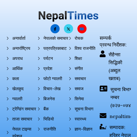
सम्पर्क
अन्तर्वार्ता
नेपालको समाचार
रोचक
प्रवन्ध निर्देशक:
अन्तर्राष्ट्रिय
पत्रपत्रिकाबाट
विश्व राजनीति
सैहैन्सा
अपराध
पर्यटन
शिक्षा
सिद्धिकी
आर्थिक
प्रदेश
संगीत
(अब्दुल
खताब)
कला
फोटो ग्यालरी
समाचार
खेलकुद
विचार–लेख
समाज
सुचना बिभाग दर्
नम्बर
ग्यालरी
बिजनेस
सिनेमा
(७२७-०७४-०
ट्रेन्डिंग समाचार
बैंक
सूचना विभाग
nepaltimes
ताजा समाचार
भिडियो
स्वास्थ्य
सम्पादक:
नेपाल टाइम्स
राजनीति
ज्ञान–विज्ञान
हरिहर नेपाल
स्पेशल