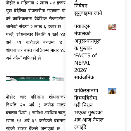
पोहोर ४ महिनामा २ लाख ८४ हजार
निवेदन
युवा वैदेशिक रोजगारीमा गएकामा यो
सुनुवाइमा जाने
वर्ष कात्तिकसम्म वैदेशिक रोजगारीमा
फ्याक्ट्स
जानेको संख्या २ लाख ६ हजार छ ।
नेपालको
यस्तै, शोधनान्तर स्थिति १ खर्ब ४७
अनुसन्धानमूल
अर्ब ११ करोडले बचतमा छ।
क पुस्तक
शोधनान्तर बचत कात्तिकमा मात्र ४८
‘FACTS of
अर्ब रुपैयाँ थपिएको हो ।
NEPAL
2026’
सार्वजनिक
पाकिस्तानमा
हिमपहिरोमा
पोहोर चार महिनामा शोधनान्तर
परी निधन
स्थिति २० अर्ब ३ करोड मात्र
भएका गुरुङको
बचतमा थियो । समीक्षा अवधिमा चालु
शव आज नेपाल
खाता ९६ अर्ब ३८ करोडले बचतमा
ल्याइँदै
रहेको राष्ट्र बैंकले जनाएको छ ।