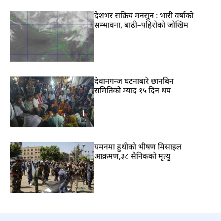
देशभर सक्रिय मनसुन : भारी वर्षाको
सम्भावना, बाढी–पहिरोको जोखिम
देवानगन्ज घटनाबारे छानबिन
समितिको म्याद १५ दिन थप
यमनमा हुथीको भीषण मिसाइल
आक्रमण,३८ सैनिकको मृत्यु