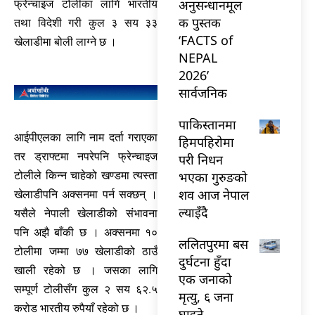
अनुसन्धानमूल
फ्रेन्चाइज टोलीका लागि भारतीय
क पुस्तक
तथा विदेशी गरी कुल ३ सय ३३
‘FACTS of
खेलाडीमा बोली लाग्ने छ ।
NEPAL
2026’
सार्वजनिक
पाकिस्तानमा
आईपीएलका लागि नाम दर्ता गराएका
हिमपहिरोमा
तर ड्राफ्टमा नपरेपनि फ्रेन्चाइज
परी निधन
भएका गुरुङको
टोलीले किन्न चाहेको खण्डमा त्यस्ता
शव आज नेपाल
खेलाडीपनि अक्सनमा पर्न सक्छन् ।
ल्याइँदै
यसैले नेपाली खेलाडीको संभावना
पनि अझै बाँकी छ । अक्सनमा १०
ललितपुरमा बस
टोलीमा जम्मा ७७ खेलाडीको ठाउँ
दुर्घटना हुँदा
खाली रहेको छ । जसका लागि
एक जनाको
सम्पूर्ण टोलीसँग कुल २ सय ६२.५
मृत्यु, ६ जना
करोड भारतीय रुपैयाँ रहेको छ ।
घाइते