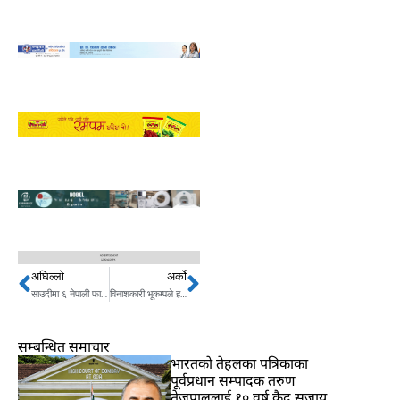
अघिल्लो
अर्को
Prev
Next
साउदीमा ६ नेपाली फालिएको खाना खान बाध्य
विनाशकारी भूकम्पले हल्लियो चीन, सयौंको मृत्यु
सम्बन्धित समाचार
भारतकाे तेहलका पत्रिकाका
पूर्वप्रधान सम्पादक तरुण
तेजपाललाई १० वर्ष कैद सजाय