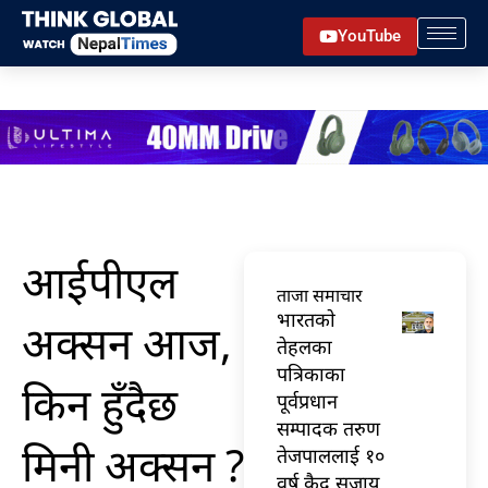
Skip
YouTube
to
content
आईपीएल
ताजा समाचार
भारतकाे
अक्सन आज,
तेहलका
पत्रिकाका
किन हुँदैछ
पूर्वप्रधान
सम्पादक तरुण
मिनी अक्सन ?
तेजपाललाई १०
वर्ष कैद सजाय