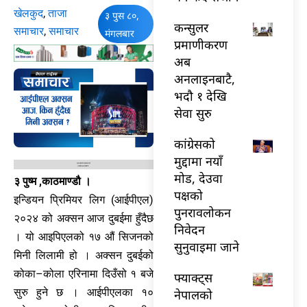
खेलकुद
,
ताजा
३ पुस ८०,
कन्सुलर
समाचार
,
समाचार
मंगलबार
प्रमाणीकरण
अब
अनलाइनबाटै,
भदौ १ देखि
सेवा सुरु
कांग्रेसको
मुद्दामा नयाँ
मोड, देउवा
३ पुष्म ,काठमाण्डौ ।
पक्षको
इन्डियन प्रिमियर लिग (आईपीएल)
पुनरावलोकन
२०२४ को अक्सन आज दुबईमा हुँदैछ
निवेदन
। यो आइपिएलको १७ औं सिजनको
सुनुवाइमा जाने
मिनी लिलामी हो । अक्सन दुबईको
कोका–कोला एरिनामा दिउँसो १ बजे
फ्याक्ट्स
सुरु हुने छ । आईपीएलका १०
नेपालको