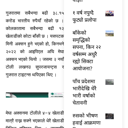
१ वर्ष नपुग्दै
गुजरातमा सबैभन्दा बढी ३८.१५
फुट्यो प्रलोपा
करोड भारतीय रुपैयाँ रहेको छ ।
कोलकातामा सबैभन्दा बढी १२
बाँकेको
खेलाडीको कोटा बाँकी छ । यसपटक
समृद्धिको
मिनी अक्सन हुने भएको हो, किनभने
सपना, किन २२
२०२२ को आइपिएल अघि मेघा
वर्षसम्म अधुरै
अक्सन भएको थियो । जसमा २ नयाँ
रह्यो सिक्टा
टोली लखनउ सुपरजायन्ट्स र
आयोजना?
गुजरात टाइटन्स थपिएका थिए ।
पाँच प्रदेशमा
भारीदेखि धेरै
भारी वर्षाको
चेतावनी
मेघा अक्सनमा टोलीले ४–४ खेलाडी
रुसको भीषण
मात्रै राख्न सक्ने भएकाले धेरै खेलाडी
हवाई आक्रमणः