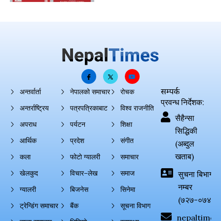
सम्पर्क
अन्तर्वार्ता
नेपालको समाचार
रोचक
प्रवन्ध निर्देशक:
अन्तर्राष्ट्रिय
पत्रपत्रिकाबाट
विश्व राजनीति
सैहैन्सा
अपराध
पर्यटन
शिक्षा
सिद्धिकी
आर्थिक
प्रदेश
संगीत
(अब्दुल
खताब)
कला
फोटो ग्यालरी
समाचार
खेलकुद
विचार–लेख
समाज
सुचना बिभाग दर्
नम्बर
ग्यालरी
बिजनेस
सिनेमा
(७२७-०७४-०
ट्रेन्डिंग समाचार
बैंक
सूचना विभाग
nepaltimes