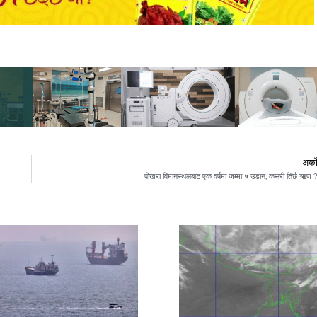
अर्क
पोखरा विमानस्थलबाट एक वर्षमा जम्मा ५ उडान, कसरी तिर्छ ऋण 