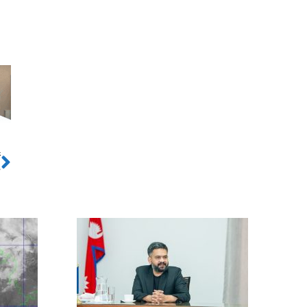
ो
Next
?