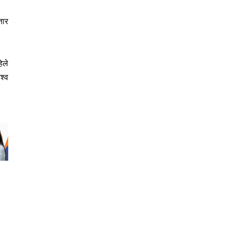
तार
िले
श्व