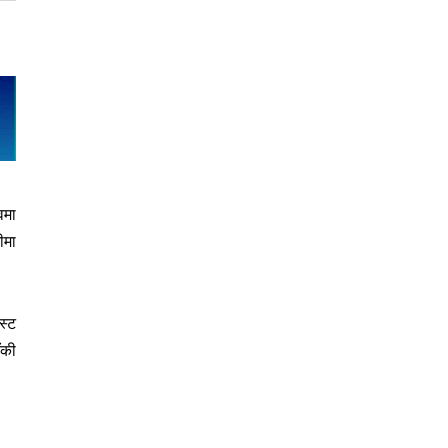
वमा
ीमा
स्ट
ँकी