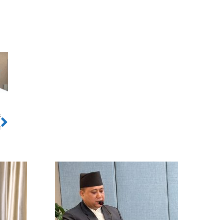
ो
Next
श