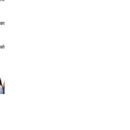
ीका
णको