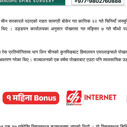
ि चीन सरकारले पठाएको राहत सामग्री बोकेर गत कात्तिक २२ गते चिनियाँ जनमुक
ेका थिए । उड्डयन कार्यालयका अनुसार पोखरामा गत मङ्सिर ७ गते चौथो 
सन रेस प्रतियोगितामा भाग लिन चीनको कुनमिङबाट हिमालयन एयरलाइन्सले पोखर
 अवतरण गरेका थिए । सञ्चालनको एक वर्षमा पोखराबाट एउटा पनि व्यावसायिक उ
०७९ पुस १७ गतेदेखि विमानस्थल सञ्चालनमा आएको थियो । यो विमानस्थल चिनि