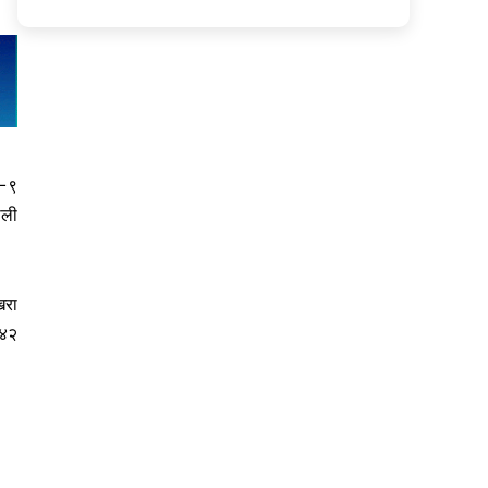
८–९
ाली
खरा
 ४२