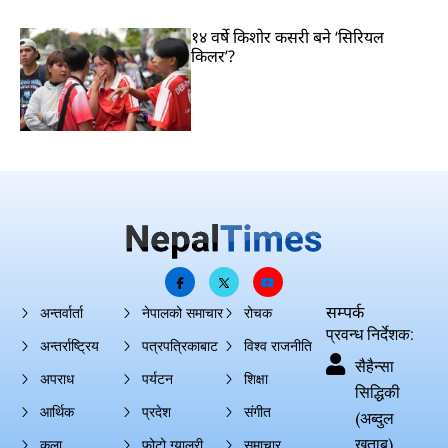
१४ वर्षे किशोर कसरी बने ‘सिरियल
किलर’?
सम्पर्क
अन्तर्वार्ता
नेपालको समाचार
रोचक
प्रवन्ध निर्देशक:
अन्तर्राष्ट्रिय
पत्रपत्रिकाबाट
विश्व राजनीति
सैहैन्सा
अपराध
पर्यटन
शिक्षा
सिद्धिकी
आर्थिक
प्रदेश
संगीत
(अब्दुल
खताब)
कला
फोटो ग्यालरी
समाचार