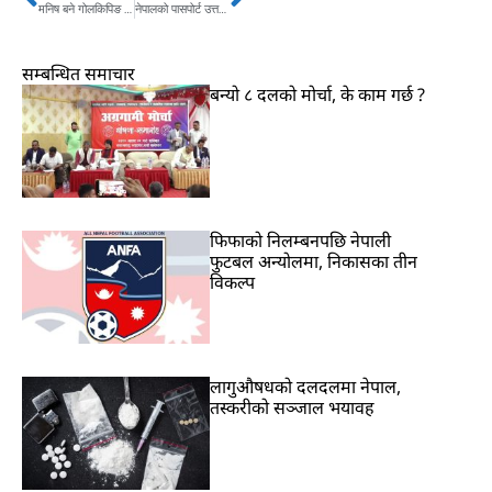
Prev
Next
मनिष बने गोलकिपिङ ‘ए’ डिप्लोमा लाइसेन्स पाउने पहिलो नेपाली
नेपालको पासपोर्ट उत्तर कोरियाको भन्दा पनि कमजोर
सम्बन्धित समाचार
बन्यो ८ दलको मोर्चा, के काम गर्छ ?
फिफाको निलम्बनपछि नेपाली
फुटबल अन्योलमा, निकासका तीन
विकल्प
लागुऔषधको दलदलमा नेपाल,
तस्करीको सञ्जाल भयावह