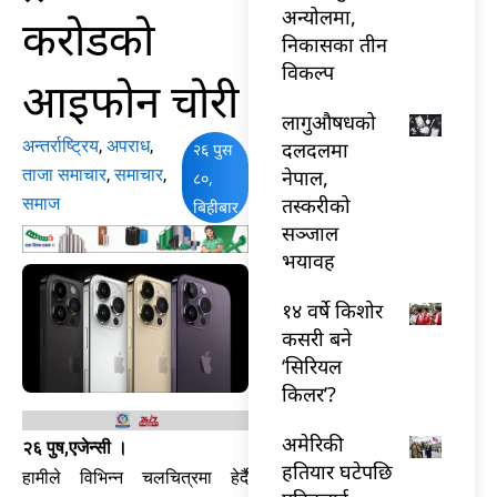
अन्योलमा,
करोडको
निकासका तीन
विकल्प
आइफोन चोरी
लागुऔषधको
अन्तर्राष्ट्रिय
,
अपराध
,
दलदलमा
२६ पुस
ताजा समाचार
,
समाचार
,
नेपाल,
८०,
तस्करीको
समाज
बिहीबार
सञ्जाल
भयावह
१४ वर्षे किशोर
कसरी बने
‘सिरियल
किलर’?
अमेरिकी
२६ पुष,एजेन्सी ।
हतियार घटेपछि
हामीले विभिन्न चलचित्रमा हेर्दै