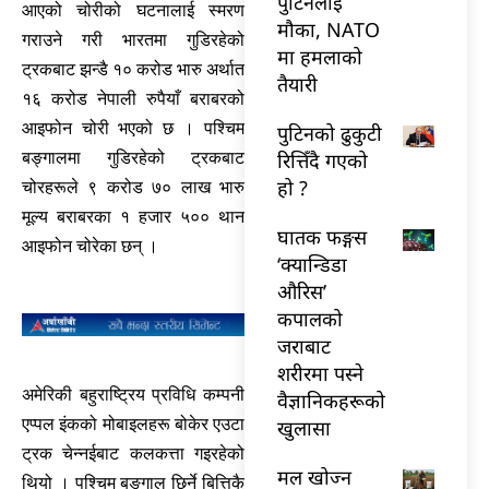
पुटिनलाई
आएको चोरीको घटनालाई स्मरण
मौका, NATO
गराउने गरी भारतमा गुडिरहेको
मा हमलाको
ट्रकबाट झन्डै १० करोड भारु अर्थात
तैयारी
१६ करोड नेपाली रुपैयाँ बराबरको
आइफोन चोरी भएको छ । पश्चिम
पुटिनको ढुकुटी
रित्तिँदै गएको
बङ्गालमा गुडिरहेको ट्रकबाट
हो ?
चोरहरूले ९ करोड ७० लाख भारु
मूल्य बराबरका १ हजार ५०० थान
घातक फङ्गस
आइफोन चोरेका छन् ।
‘क्यान्डिडा
औरिस’
कपालको
जराबाट
शरीरमा पस्ने
अमेरिकी बहुराष्ट्रिय प्रविधि कम्पनी
वैज्ञानिकहरूको
एप्पल इंकको मोबाइलहरू बोकेर एउटा
खुलासा
ट्रक चेन्नईबाट कलकत्ता गइरहेको
मल खोज्न
थियो । पश्चिम बङ्गाल छिर्ने बित्तिकै