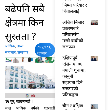
बढेपनि सबै
जिम्मा परियार र
धिताललाई
क्षेत्रमा किन
अजित मिजार
प्रकरणबारे
सुस्तता ?
परिवारसँग
मन्त्री बादीको
आर्थिक
,
ताजा
छलफल
२७ पुस ८०,
समाचार
,
समाचार
शुक्रबार
दक्षिणपूर्व
एसियामा ७६
नेपाली थुनामा,
कानुनी
सहायता दिने
सरकारको
प्रतिबद्धता
२७ पुष, काठमाण्डौ ।
चीन र दक्षिण
चालु आर्थिक वर्षको शुरुवाती