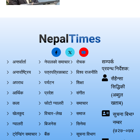
सम्पर्क
अन्तर्वार्ता
नेपालको समाचार
रोचक
प्रवन्ध निर्देशक:
अन्तर्राष्ट्रिय
पत्रपत्रिकाबाट
विश्व राजनीति
सैहैन्सा
अपराध
पर्यटन
शिक्षा
सिद्धिकी
आर्थिक
प्रदेश
संगीत
(अब्दुल
खताब)
कला
फोटो ग्यालरी
समाचार
खेलकुद
विचार–लेख
समाज
सुचना बिभाग दर्
नम्बर
ग्यालरी
बिजनेस
सिनेमा
(७२७-०७४-०
ट्रेन्डिंग समाचार
बैंक
सूचना विभाग