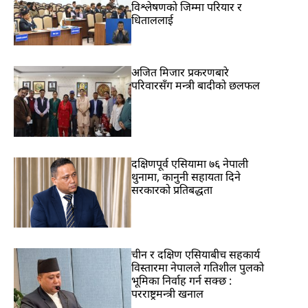
विश्लेषणको जिम्मा परियार र
धिताललाई
अजित मिजार प्रकरणबारे
परिवारसँग मन्त्री बादीको छलफल
दक्षिणपूर्व एसियामा ७६ नेपाली
थुनामा, कानुनी सहायता दिने
सरकारको प्रतिबद्धता
चीन र दक्षिण एसियाबीच सहकार्य
विस्तारमा नेपालले गतिशील पुलको
भूमिका निर्वाह गर्न सक्छ :
परराष्ट्रमन्त्री खनाल