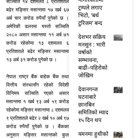
सञ्चिति १४ दशमलव ८ प्रतिशतले
ट्रम्पले लगाए
बढेर मङ्सिर मसान्तमा १७ खर्ब ६७
भिटो, ‘बर्थ
अर्ब चार करोड रुपैयाँ पुगेको छ ।
टुरिजम’ बन्द
अमेरिकी डलरमा यस्तो सञ्चिति
२०८० असार मसान्तमा ११ अर्ब ७१
देशभर सक्रिय
करोड रहेकोमा १३ दशमलव ६
मनसुन : भारी
वर्षाको
प्रतिशतले बढेर मङ्सिर मसान्तमा
सम्भावना,
१३ अर्ब ३१ करोड पुगेको छ ।
बाढी–पहिरोको
जोखिम
नेपाल राष्ट्र बैंक बाहेक बैंक तथा
वित्तीय संस्थासँग रहेको विदेशी
देवानगन्ज
विनिमय सञ्चिति गएको असार
घटनाबारे
मसान्तमा १ खर्ब ९३ अर्ब ५९ करोड
छानबिन
रहेकोमा मङ्सिर मसान्तमा ८ दशमलव
समितिको म्याद
९ प्रतिशतले बढेर २ खर्ब १० अर्ब ९७
१५ दिन थप
करोड रुपैयाँ पुगेको छ । बैंकका
यमनमा हुथीको
अनुसार मङ्सिर मसान्तको कुल