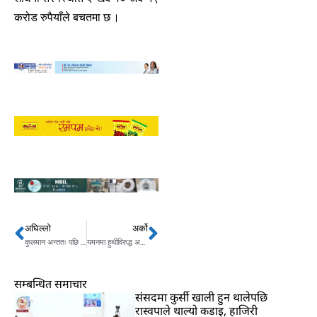
करोड रुपैयाँले बचतमा छ ।
अघिल्लो
अर्को
Prev
Next
कुलमान अन्ततः पछि हटे, बक्यौता नतिर्ने २३ उद्योगमा लाइन जडान
यमनमा हुथीविरुद्ध अमेरिका र बेलायतको हमला
सम्बन्धित समाचार
संसदमा कुर्सी खाली हुन थालेपछि
रास्वपाले थाल्यो कडाइ, हाजिरी