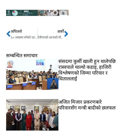
अघिल्लो
अर्को
Prev
Next
६० लाखमा बनेको उल्टो घर कस्तो छ ?
देशैभरको आजको मौसम कस्तो छ ? आज कहाँ पर्दैछ पानी ?
सम्बन्धित समाचार
संसदमा कुर्सी खाली हुन थालेपछि
रास्वपाले थाल्यो कडाइ, हाजिरी
विश्लेषणको जिम्मा परियार र
धिताललाई
अजित मिजार प्रकरणबारे
परिवारसँग मन्त्री बादीको छलफल