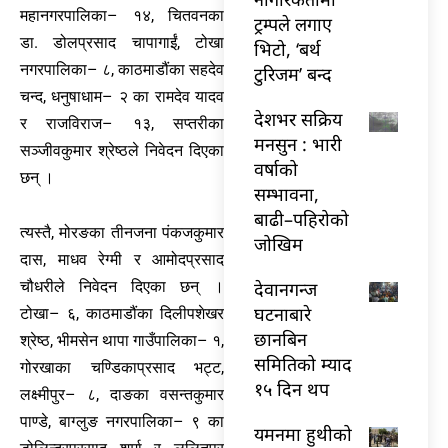
महानगरपालिका– १४, चितवनका
ट्रम्पले लगाए
डा. डोलप्रसाद चापागाईं, टोखा
भिटो, ‘बर्थ
नगरपालिका– ८, काठमाडौंका सहदेव
टुरिजम’ बन्द
चन्द, धनुषाधाम– २ का रामदेव यादव
देशभर सक्रिय
र राजविराज– १३, सप्तरीका
मनसुन : भारी
सञ्जीवकुमार श्रेष्ठले निवेदन दिएका
वर्षाको
छन् ।
सम्भावना,
बाढी–पहिरोको
त्यस्तै, मोरङका तीनजना पंकजकुमार
जोखिम
दास, माधव रेग्मी र आमोदप्रसाद
देवानगन्ज
चौधरीले निवेदन दिएका छन् ।
घटनाबारे
टोखा– ६, काठमाडौंका दिलीपशेखर
छानबिन
श्रेष्ठ, भीमसेन थापा गाउँपालिका– १,
समितिको म्याद
गोरखाका चण्डिकाप्रसाद भट्ट,
१५ दिन थप
लक्ष्मीपुर– ८, दाङका वसन्तकुमार
पाण्डे, बाग्लुङ नगरपालिका– ९ का
यमनमा हुथीको