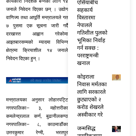
कार्यकारी निर्देशक बन्नका लागि १४
एसियाबीच
सहकार्य
जनाले निवेदन दिएका छन् । उद्योग
विस्तारमा
वाणिज्य तथा आपूर्ति मन्त्रालयले गत
नेपालले
७ पुसमा एक सूचना जारी गर्दै
गतिशील पुलको
दरखास्त आह्वान गरेकोमा
भूमिका निर्वाह
आइतबारसम्मको म्यादमा विभिन्न
गर्न सक्छ :
क्षेत्रमा क्रियाशील १४ जनाले
परराष्ट्रमन्त्री
निवेदन दिएका हुन् ।
खनाल
कोइराला
निवास मर्मतका
लागि सरकारले
छुट्याएको २
मन्त्रालयका अनुसार लोहारपट्टि
करोड शेखरले
नगरपालिका– ३, महोत्तरीका
अस्वीकार गरे
कमलेन्द्रलाल कर्ण, बुढानीलकण्ठ
नगरपालिका– ८, काठमाडौंका
जन्मसिद्ध
उत्तरकुमार रेग्मी, भरतपुर
नागरिकतामा