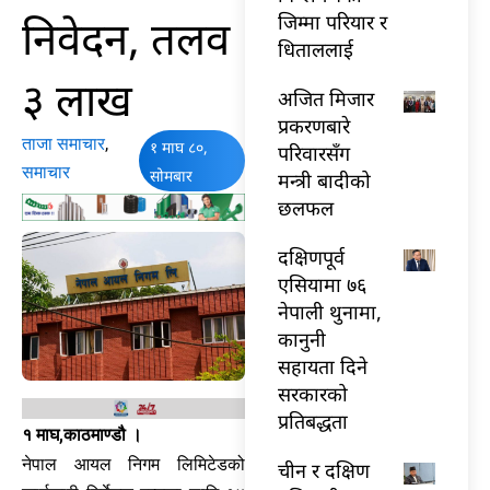
निवेदन, तलव
जिम्मा परियार र
धिताललाई
३ लाख
अजित मिजार
प्रकरणबारे
ताजा समाचार
,
१ माघ ८०,
परिवारसँग
समाचार
सोमबार
मन्त्री बादीको
छलफल
दक्षिणपूर्व
एसियामा ७६
नेपाली थुनामा,
कानुनी
सहायता दिने
सरकारको
प्रतिबद्धता
१ माघ,काठमाण्डौ ।
नेपाल आयल निगम लिमिटेडको
चीन र दक्षिण