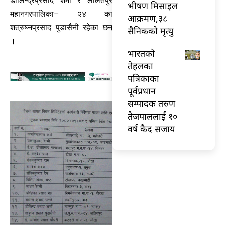
डोलिन्द्रप्रसाद शर्मा र ललितपुर
भीषण मिसाइल
महानगरपालिका– २४ का
आक्रमण,३८
शत्रुघ्नप्रसाद पुडासैनी रहेका छन्
सैनिकको मृत्यु
।
भारतकाे
तेहलका
पत्रिकाका
पूर्वप्रधान
सम्पादक तरुण
तेजपाललाई १०
वर्ष कैद सजाय