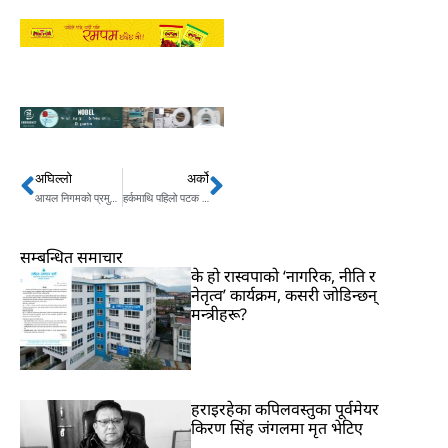
अघिल्लो
अर्को
Prev
Next
आयल निगमको प्रमुख बन्न १४ जनाको निवेदन, तलव ३ लाख
हर्कमाथि पहिलो पटक यसरी जङ्गिए उपमेयर बेघा…
सम्बन्धित समाचार
के हो रास्वपाको ‘नागरिक, नीति र
नेतृत्व’ कार्यक्रम, कसरी जोडिन्छन्
मन्त्रीहरू?
हराइरहेका कपिलवस्तुका पूर्वमेयर
किरण सिंह जंगलमा मृत भेटिए