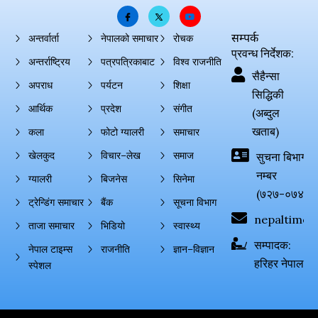
सम्पर्क
अन्तर्वार्ता
नेपालको समाचार
रोचक
प्रवन्ध निर्देशक:
अन्तर्राष्ट्रिय
पत्रपत्रिकाबाट
विश्व राजनीति
सैहैन्सा
अपराध
पर्यटन
शिक्षा
सिद्धिकी
आर्थिक
प्रदेश
संगीत
(अब्दुल
खताब)
कला
फोटो ग्यालरी
समाचार
खेलकुद
विचार–लेख
समाज
सुचना बिभाग दर्
नम्बर
ग्यालरी
बिजनेस
सिनेमा
(७२७-०७४-०
ट्रेन्डिंग समाचार
बैंक
सूचना विभाग
nepaltimes
ताजा समाचार
भिडियो
स्वास्थ्य
सम्पादक:
नेपाल टाइम्स
राजनीति
ज्ञान–विज्ञान
हरिहर नेपाल
स्पेशल