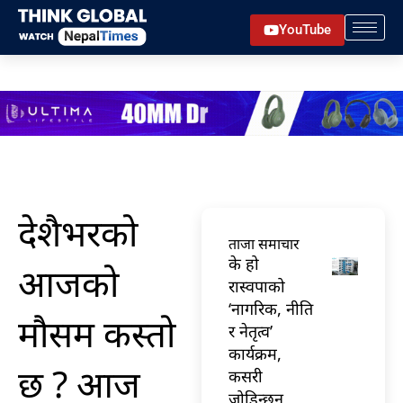
Skip
YouTube
to
content
देशैभरको
ताजा समाचार
के हो
आजको
रास्वपाको
‘नागरिक, नीति
मौसम कस्तो
र नेतृत्व’
कार्यक्रम,
छ ? आज
कसरी
जोडिन्छन्