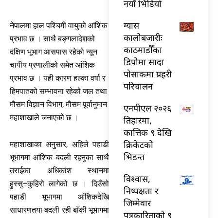
नयाँ भिडियो
ग्यास
नेपालमा हाल पश्चिमी वायुको आंशिक
कालोबजारीः
प्रभाव छ । साथै बङ्गलादेशको
काठमाडौँका
दक्षिण भूभाग आसपास रहेको न्यून
डिपोमा सादा
चापीय प्रणालीको समेत आंशिक
पोसाकमा प्रहरी
प्रभाव छ । यही कारण हल्का वर्षा र
परिचालन
हिमपातको सम्भावना रहेको जल तथा
मौसम विज्ञान विभाग, मौसम पूर्वानुमान
एनपीएल २०२६
महाशाखाले जनाएको छ ।
तिहारमा,
कात्तिक ९ देखि
क्रिकेटको
महाशाखाका अनुसार, अहिले पहाडी
भिडन्त
भूभागमा आंशिक बदली रहनुका साथै
तराईका अधिकांश स्थानमा
विश्वास,
हुस्सु÷कुहिरो लागेको छ । दिउँसो
निष्पक्षता र
पहाडी भूभागमा आंशिकदेखि
जिम्मेवार
साधारणतया बदली रही बाँकी भूभागमा
पत्रकारिताको ९