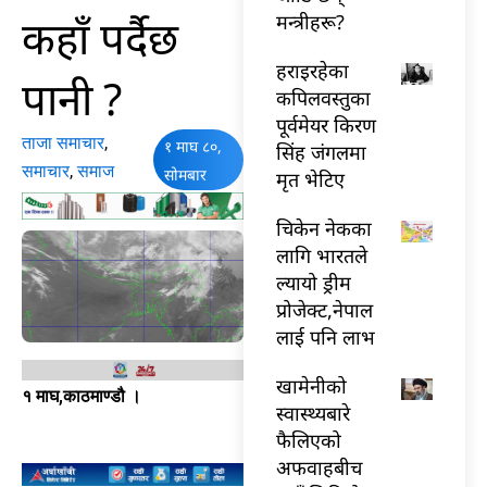
कहाँ पर्दैछ
मन्त्रीहरू?
हराइरहेका
पानी ?
कपिलवस्तुका
पूर्वमेयर किरण
ताजा समाचार
,
१ माघ ८०,
सिंह जंगलमा
समाचार
,
समाज
सोमबार
मृत भेटिए
चिकेन नेकका
लागि भारतले
ल्यायो ड्रीम
प्रोजेक्ट,नेपाल
लाई पनि लाभ
खामेनीको
१ माघ,काठमाण्डौ ।
स्वास्थ्यबारे
फैलिएको
अफवाहबीच