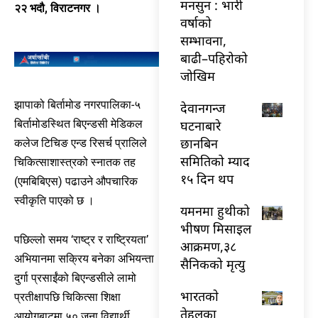
मनसुन : भारी
२२ भदौ, विराटनगर ।
वर्षाको
सम्भावना,
बाढी–पहिरोको
जोखिम
झापाको बिर्तामोड नगरपालिका-५
देवानगन्ज
बिर्तामोडस्थित बिएन्डसी मेडिकल
घटनाबारे
छानबिन
कलेज टिचिङ एन्ड रिसर्च प्रालिले
समितिको म्याद
चिकित्साशास्त्रको स्नातक तह
१५ दिन थप
(एमबिबिएस) पढाउने औपचारिक
स्वीकृति पाएको छ ।
यमनमा हुथीको
भीषण मिसाइल
पछिल्लो समय ‘राष्ट्र र राष्ट्रियता’
आक्रमण,३८
अभियानमा सक्रिय बनेका अभियन्ता
सैनिकको मृत्यु
दुर्गा प्रसाईंको बिएन्डसीले लामो
भारतकाे
प्रतीक्षापछि चिकित्सा शिक्षा
तेहलका
आयोगबाटमा ५० जना विद्यार्थी