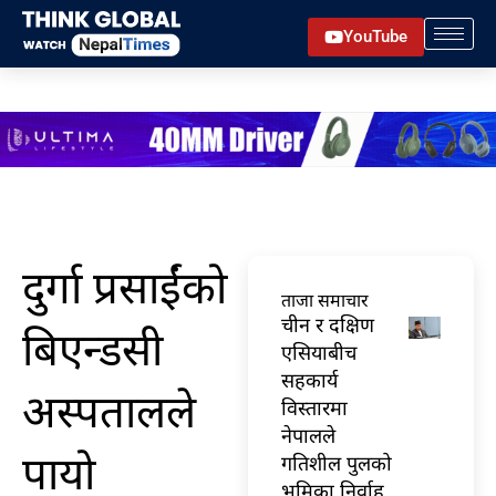
Skip
YouTube
to
content
दुर्गा प्रसाईंको
ताजा समाचार
चीन र दक्षिण
बिएन्डसी
एसियाबीच
सहकार्य
अस्पतालले
विस्तारमा
नेपालले
पायो
गतिशील पुलको
भूमिका निर्वाह