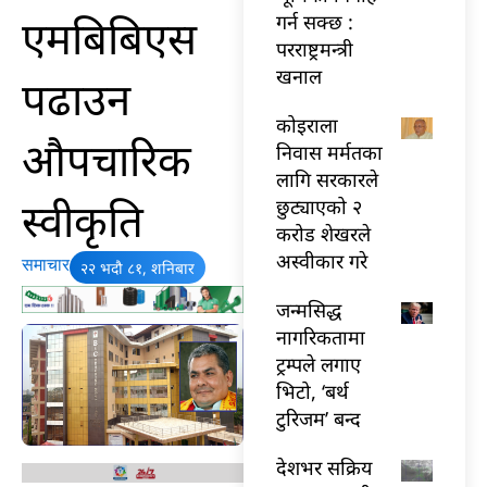
एमबिबिएस
गर्न सक्छ :
परराष्ट्रमन्त्री
खनाल
पढाउन
कोइराला
औपचारिक
निवास मर्मतका
लागि सरकारले
स्वीकृति
छुट्याएको २
करोड शेखरले
अस्वीकार गरे
समाचार
२२ भदौ ८१, शनिबार
जन्मसिद्ध
नागरिकतामा
ट्रम्पले लगाए
भिटो, ‘बर्थ
टुरिजम’ बन्द
देशभर सक्रिय