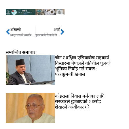
अघिल्लो
अर्को
Prev
Next
आक्रमणको धम्कीपछि भारतीय यात्रुवाहक विमान टर्कीमा आपत्कालीन अवतरण
इजरायली सेनाको गोली लागेर युवतीको मृत्यु, प्रदर्शन गरिरहेको बेला टाउकोमा लाग्यो गोली
सम्बन्धित समाचार
चीन र दक्षिण एसियाबीच सहकार्य
विस्तारमा नेपालले गतिशील पुलको
भूमिका निर्वाह गर्न सक्छ :
परराष्ट्रमन्त्री खनाल
कोइराला निवास मर्मतका लागि
सरकारले छुट्याएको २ करोड
शेखरले अस्वीकार गरे