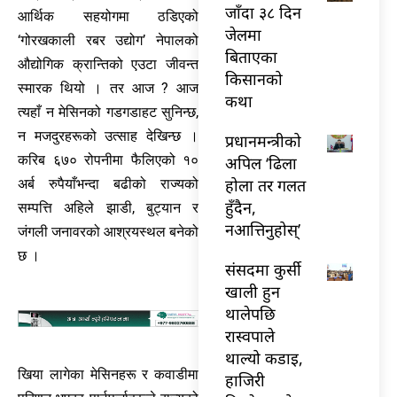
जाँदा ३८ दिन
आर्थिक सहयोगमा ठडिएको
जेलमा
‘गोरखकाली रबर उद्योग’ नेपालको
बिताएका
औद्योगिक क्रान्तिको एउटा जीवन्त
किसानको
स्मारक थियो । तर आज ? आज
कथा
त्यहाँ न मेसिनको गडगडाहट सुनिन्छ,
न मजदुरहरूको उत्साह देखिन्छ ।
प्रधानमन्त्रीको
करिब ६७० रोपनीमा फैलिएको १०
अपिल ‘ढिला
होला तर गलत
अर्ब रुपैयाँभन्दा बढीको राज्यको
हुँदैन,
सम्पत्ति अहिले झाडी, बुट्यान र
नआत्तिनुहोस्’
जंगली जनावरको आश्रयस्थल बनेको
छ ।
संसदमा कुर्सी
खाली हुन
थालेपछि
रास्वपाले
थाल्यो कडाइ,
खिया लागेका मेसिनहरू र कवाडीमा
हाजिरी