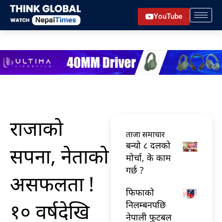
Skip
YouTube
to
content
राजाको
ताजा समाचार
बन्यो ८ दलको
सपना, नेताको
मोर्चा, के काम
गर्छ ?
असफलता !
फिफाको
१० वर्षदेखि
निलम्बनपछि
नेपाली फुटबल