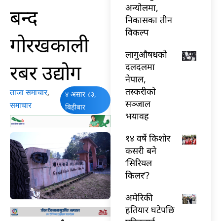
अन्योलमा,
बन्द
निकासका तीन
विकल्प
गोरखकाली
लागुऔषधको
रबर उद्योग
दलदलमा
नेपाल,
तस्करीको
ताजा समाचार
,
४ असार ८३,
सञ्जाल
समाचार
बिहीबार
भयावह
१४ वर्षे किशोर
कसरी बने
‘सिरियल
किलर’?
अमेरिकी
हतियार घटेपछि