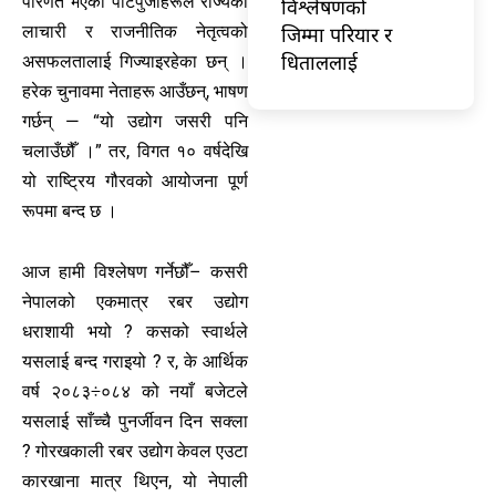
परिणत भएका पार्टपुर्जाहरूले राज्यको
विश्लेषणको
जिम्मा परियार र
लाचारी र राजनीतिक नेतृत्वको
धिताललाई
असफलतालाई गिज्याइरहेका छन् ।
हरेक चुनावमा नेताहरू आउँछन्, भाषण
गर्छन् — “यो उद्योग जसरी पनि
चलाउँछौँ ।” तर, विगत १० वर्षदेखि
यो राष्ट्रिय गौरवको आयोजना पूर्ण
रूपमा बन्द छ ।
आज हामी विश्लेषण गर्नेछौँ– कसरी
नेपालको एकमात्र रबर उद्योग
धराशायी भयो ? कसको स्वार्थले
यसलाई बन्द गराइयो ? र, के आर्थिक
वर्ष २०८३÷०८४ को नयाँ बजेटले
यसलाई साँच्चै पुनर्जीवन दिन सक्ला
? गोरखकाली रबर उद्योग केवल एउटा
कारखाना मात्र थिएन, यो नेपाली