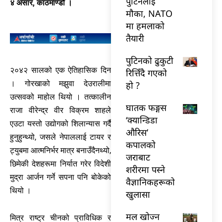
पुटिनलाई
४ असार, काठमाण्डौ ।
मौका, NATO
मा हमलाको
तैयारी
पुटिनको ढुकुटी
२०४२ सालको एक ऐतिहासिक दिन
रित्तिँदै गएको
। गोरखाको मझुवा देउरालीमा
हो ?
उत्सवको माहोल थियो । तत्कालीन
घातक फङ्गस
राजा वीरेन्द्र वीर विक्रम शाहले
‘क्यान्डिडा
एउटा यस्तो उद्योगको शिलान्यास गर्दै
औरिस’
हुनुहुन्थ्यो, जसले नेपाललाई टायर र
कपालको
ट्युबमा आत्मनिर्भर मात्र बनाउँदैनथ्यो,
जराबाट
छिमेकी देशहरूमा निर्यात गरेर विदेशी
शरीरमा पस्ने
मुद्रा आर्जन गर्ने सपना पनि बोकेको
वैज्ञानिकहरूको
थियो ।
खुलासा
मल खोज्न
मित्र राष्ट्र चीनको प्राविधिक र