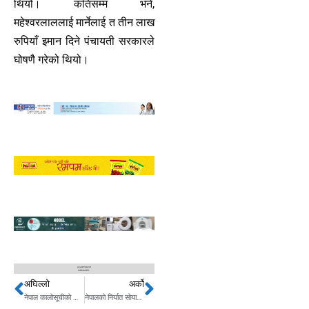
थियो। कतिसम्म भने,
महेश्वरलाललाई मार्नेलाई त तीन लाख
रुपियाँ इमान दिने पंचायती सरकारले
घोषणै गरेको थियो।
अघिल्लो
अर्को
Prev
Next
नेपाल कालोसूचीको डिलमा,खैरो सूचीबाट निस्कन नेपालले के–के गर्नुपर्छ?
नेपालको निर्यात सोयाबिन र अलैंचीले सुधार्याे