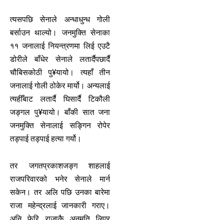
त्यसपछि सेनाले अन्धाधुन्ध गोली
बर्साउन थाल्यो। जनमुक्ति सेनाका
११ जनालाई नियन्त्रणमा लिई एउटै
डोरीले बाँधेर सेनाले लतार्दैपछार्दै
चौबिसकोठी पु¥यायो। त्यहाँ तीन
जनालाई गोली ठोकेर मार्यो। अन्यलाई
त्यहीँबाट लतार्दै घिसार्दै टिकौली
जङ्गल पु¥यायो। बाँकी सात जना
जनमुक्ति सेनालाई सङ्गिन रोपेर
तड्पाई तड्पाई हत्या गर्यो।
तर जगतप्रकाशजङ्ग शाहलाई
राजपरिवारको भनेर सेनाले मार्न
सकेन। तर अलि पछि उनका बारेमा
राजा महेन्द्रलाई जानकारी गराए।
अनि फेरि राजाकै अनुमति लिएर