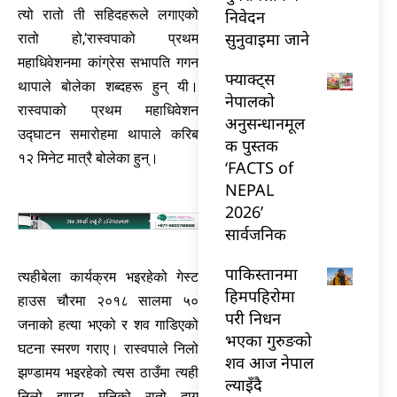
निवेदन
त्यो रातो ती सहिदहरूले लगाएको
सुनुवाइमा जाने
रातो हो,’रास्वपाको प्रथम
महाधिवेशनमा कांग्रेस सभापति गगन
फ्याक्ट्स
थापाले बोलेका शब्दहरू हुन् यी।
नेपालको
रास्वपाको प्रथम महाधिवेशन
अनुसन्धानमूल
उद्घाटन समारोहमा थापाले करिब
क पुस्तक
१२ मिनेट मात्रै बोलेका हुन्।
‘FACTS of
NEPAL
2026’
सार्वजनिक
पाकिस्तानमा
त्यहीबेला कार्यक्रम भइरहेको गेस्ट
हिमपहिरोमा
हाउस चौरमा २०१८ सालमा ५०
परी निधन
जनाको हत्या भएको र शव गाडिएको
भएका गुरुङको
घटना स्मरण गराए। रास्वपाले निलो
शव आज नेपाल
झण्डामय भइरहेको त्यस ठाउँमा त्यही
ल्याइँदै
निलो झण्डा मुनिको रातो दाग