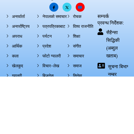
सम्पर्क
अन्तर्वार्ता
नेपालको समाचार
रोचक
प्रवन्ध निर्देशक:
अन्तर्राष्ट्रिय
पत्रपत्रिकाबाट
विश्व राजनीति
सैहैन्सा
अपराध
पर्यटन
शिक्षा
सिद्धिकी
आर्थिक
प्रदेश
संगीत
(अब्दुल
खताब)
कला
फोटो ग्यालरी
समाचार
खेलकुद
विचार–लेख
समाज
सुचना बिभाग दर्
नम्बर
ग्यालरी
बिजनेस
सिनेमा
(७२७-०७४-०
ट्रेन्डिंग समाचार
बैंक
सूचना विभाग
nepaltimes
ताजा समाचार
भिडियो
स्वास्थ्य
सम्पादक:
नेपाल टाइम्स
राजनीति
ज्ञान–विज्ञान
हरिहर नेपाल
स्पेशल