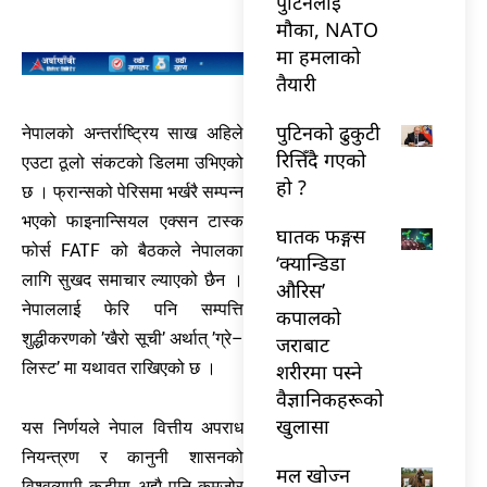
पुटिनलाई
मौका, NATO
मा हमलाको
तैयारी
पुटिनको ढुकुटी
नेपालको अन्तर्राष्ट्रिय साख अहिले
रित्तिँदै गएको
एउटा ठूलो संकटको डिलमा उभिएको
हो ?
छ । फ्रान्सको पेरिसमा भर्खरै सम्पन्न
भएको फाइनान्सियल एक्सन टास्क
घातक फङ्गस
फोर्स FATF को बैठकले नेपालका
‘क्यान्डिडा
लागि सुखद समाचार ल्याएको छैन ।
औरिस’
नेपाललाई फेरि पनि सम्पत्ति
कपालको
शुद्धीकरणको ’खैरो सूची’ अर्थात् ’ग्रे–
जराबाट
लिस्ट’ मा यथावत राखिएको छ ।
शरीरमा पस्ने
वैज्ञानिकहरूको
खुलासा
यस निर्णयले नेपाल वित्तीय अपराध
नियन्त्रण र कानुनी शासनको
मल खोज्न
विश्वव्यापी कडीमा अझै पनि कमजोर