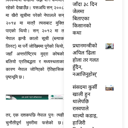
जाँदा ३८ दिन
रहेको देखाउँछ। यसअघि सन् २००८
जेलमा
मा खैरो सूचीमा परेको नेपालले सन्
बिताएका
२०१४ मा मात्रै त्यसबाट मुक्ति
किसानको
पाएको थियो। सन् २०१२ मा त
कथा
नेपाल झन्डै कालो सूची (ब्ल्याक
प्रधानमन्त्रीको
लिस्ट) मा पर्ने जोखिममा पुगेको थियो,
अपिल ‘ढिला
जहाँ अन्तर्राष्ट्रिय मुद्रा कोषको
होला तर गलत
बलियो प्रतिबद्धता र मध्यस्थताका
हुँदैन,
कारण नेपाल जोगिएको ऐतिहासिक
नआत्तिनुहोस्’
पृष्ठभूमि छ।
संसदमा कुर्सी
खाली हुन
थालेपछि
रास्वपाले
थाल्यो कडाइ,
तर, एक दशकपछि नेपाल पुनः त्यही
हाजिरी
चुनौतीपूर्ण भुमरीमा फसेको छ।