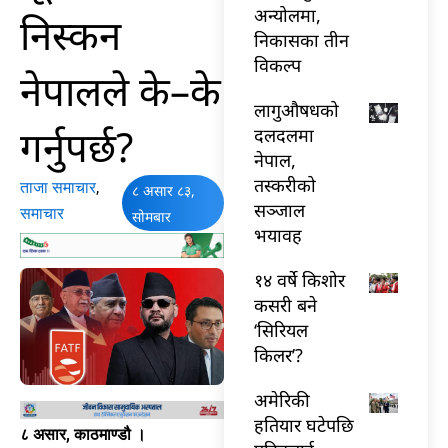
अन्योलमा,
निस्कन
निकासका तीन
विकल्प
नेपालले के–के
लागुऔषधको
गर्नुपर्छ?
दलदलमा
नेपाल,
तस्करीको
ताजा समाचार
,
८ असार ८३,
सञ्जाल
समाचार
सोमबार
भयावह
१४ वर्षे किशोर
कसरी बने
‘सिरियल
किलर’?
अमेरिकी
हतियार घटेपछि
८ असार, काठमाण्डौ ।