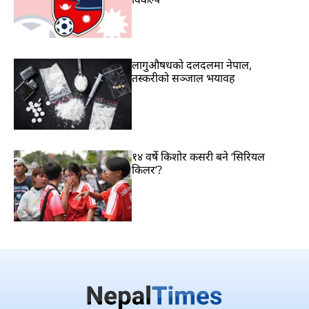
लागुऔषधको दलदलमा नेपाल,
तस्करीको सञ्जाल भयावह
१४ वर्षे किशोर कसरी बने ‘सिरियल
किलर’?