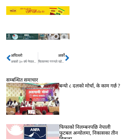
अघिल्लो
अर्को
Prev
Next
अबको ३० वर्ष नेपालको राजनीति रवि र बालेनकै वरिपरि ?
चितवनमा गगनले खोलेको ८५ जनाको कत्लेआम के थियो ?
सम्बन्धित समाचार
बन्यो ८ दलको मोर्चा, के काम गर्छ ?
फिफाको निलम्बनपछि नेपाली
फुटबल अन्योलमा, निकासका तीन
विकल्प