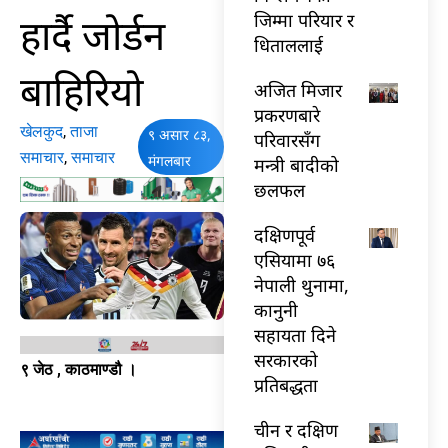
हार्दै जोर्डन
जिम्मा परियार र
धिताललाई
बाहिरियो
अजित मिजार
प्रकरणबारे
खेलकुद
,
ताजा
९ असार ८३,
परिवारसँग
समाचार
,
समाचार
मंगलबार
मन्त्री बादीको
छलफल
दक्षिणपूर्व
एसियामा ७६
नेपाली थुनामा,
कानुनी
सहायता दिने
सरकारको
९ जेठ , काठमाण्डौ ।
प्रतिबद्धता
चीन र दक्षिण