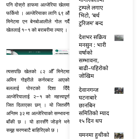
पनि दोस्रो हाफमा अल्जेरिया खेलमा
ट्रम्पले लगाए
फर्कियो । अल्जेरियाका लागि ६९ औँ
भिटो, ‘बर्थ
मिनेटमा एन बेनबोआलीले गोल गर्दै
टुरिजम’ बन्द
खेललाई १–१ को बराबरीमा ल्याए ।
देशभर सक्रिय
मनसुन : भारी
वर्षाको
सम्भावना,
बाढी–पहिरोको
त्यसपछि खेलको ८२ औँ मिनेटमा
जोखिम
अमिन गोइरीले कर्नरबाट आएको
बललाई पोस्टको दिशा दिँदै
देवानगन्ज
घटनाबारे
अल्जेरियालाई २–१ को महत्त्वपूर्ण
छानबिन
जित दिलाएका छन् । यो जितसँगै
समितिको म्याद
अन्तिम ३२ मा अल्जेरियाको सम्भावना
१५ दिन थप
बाँकी छ । यो हारसँगै जोड्ने भने
समूह चरणबाटै बाहिरिएको छ ।
यमनमा हुथीको