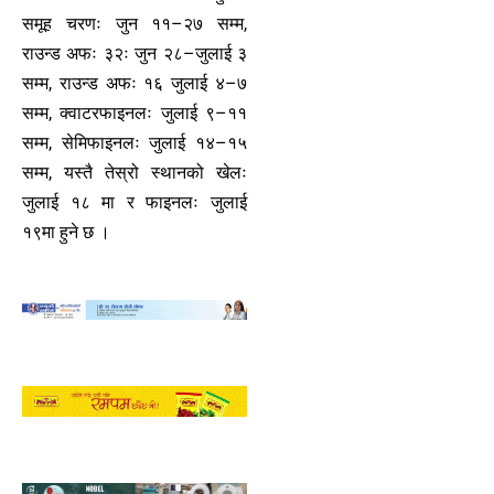
समूह चरणः जुन ११–२७ सम्म,
राउन्ड अफः ३२ः जुन २८–जुलाई ३
सम्म, राउन्ड अफः १६ जुलाई ४–७
सम्म, क्वाटरफाइनलः जुलाई ९–११
सम्म, सेमिफाइनलः जुलाई १४–१५
सम्म, यस्तै तेस्रो स्थानको खेलः
जुलाई १८ मा र फाइनलः जुलाई
१९मा हुने छ ।