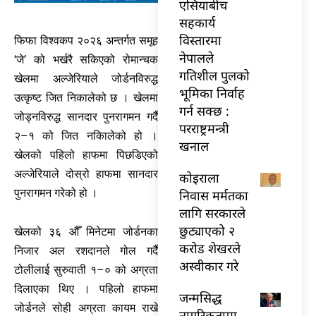
एसियाबीच
सहकार्य
विस्तारमा
फिफा विश्वकप २०२६ अन्तर्गत समूह
नेपालले
‘जे’ को भर्खरै सकिएको रोमान्चक
गतिशील पुलको
खेलमा अल्जेरियाले जोर्डनविरुद्ध
भूमिका निर्वाह
उत्कृष्ट जित निकालेको छ । खेलमा
गर्न सक्छ :
जोड्नविरुद्ध सानदार पुनरागमन गर्दै
परराष्ट्रमन्त्री
२–१ को जित नकिालेको हो ।
खनाल
खेलको पहिलो हाफमा पिछडिएको
अल्जेरियाले दोस्रो हाफमा सानदार
कोइराला
पुनरागमन गरेको हो ।
निवास मर्मतका
लागि सरकारले
छुट्याएको २
खेलको ३६ औँ मिनेटमा जोर्डनका
करोड शेखरले
निजार अल रशदानले गोल गर्दै
अस्वीकार गरे
टोलीलाई सुरुवाती १–० को अग्रता
दिलाएका थिए । पहिलो हाफमा
जन्मसिद्ध
जोर्डनले सोही अग्रता कायम राखे
नागरिकतामा