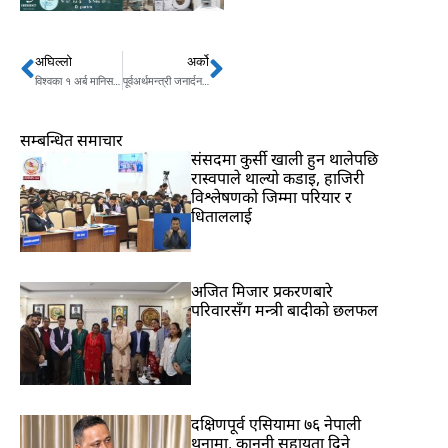
अघिल्लो
अर्को
Prev
Next
विश्वका १ अर्ब मानिस ‘हिट स्ट्रेस’को चपेटामा
पूर्वअर्थमन्त्री जनार्दन शर्मालाई पनि पक्राउको तयारी ?
सम्बन्धित समाचार
संसदमा कुर्सी खाली हुन थालेपछि
रास्वपाले थाल्यो कडाइ, हाजिरी
विश्लेषणको जिम्मा परियार र
धिताललाई
अजित मिजार प्रकरणबारे
परिवारसँग मन्त्री बादीको छलफल
दक्षिणपूर्व एसियामा ७६ नेपाली
थुनामा, कानुनी सहायता दिने