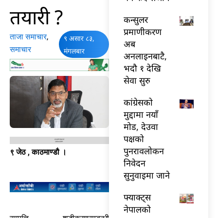
तयारी ?
कन्सुलर
प्रमाणीकरण
ताजा समाचार
,
९ असार ८३,
अब
समाचार
मंगलबार
अनलाइनबाटै,
भदौ १ देखि
सेवा सुरु
कांग्रेसको
मुद्दामा नयाँ
मोड, देउवा
पक्षको
पुनरावलोकन
९ जेठ , काठमाण्डौ ।
निवेदन
सुनुवाइमा जाने
फ्याक्ट्स
नेपालको