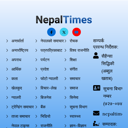
सम्पर्क
अन्तर्वार्ता
नेपालको समाचार
रोचक
प्रवन्ध निर्देशक:
अन्तर्राष्ट्रिय
पत्रपत्रिकाबाट
विश्व राजनीति
सैहैन्सा
अपराध
पर्यटन
शिक्षा
सिद्धिकी
आर्थिक
प्रदेश
संगीत
(अब्दुल
खताब)
कला
फोटो ग्यालरी
समाचार
खेलकुद
विचार–लेख
समाज
सुचना बिभाग दर्
नम्बर
ग्यालरी
बिजनेस
सिनेमा
(७२७-०७४-०
ट्रेन्डिंग समाचार
बैंक
सूचना विभाग
nepaltimes
ताजा समाचार
भिडियो
स्वास्थ्य
सम्पादक:
नेपाल टाइम्स
राजनीति
ज्ञान–विज्ञान