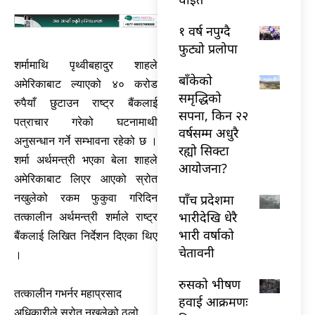
१ वर्ष नपुग्दै
फुट्यो प्रलोपा
शर्मामाथि पृथ्वीबहादुर शाहले
बाँकेको
अमेरिकाबाट ल्याएको ४० करोड
समृद्धिको
रुपैयाँ छुटाउन राष्ट्र बैंकलाई
सपना, किन २२
पत्राचार गरेको घटनामाथी
वर्षसम्म अधुरै
अनुसन्धान गर्ने सम्भावना रहेको छ ।
रह्यो सिक्टा
शर्मा अर्थमन्त्री भएका बेला शाहले
आयोजना?
अमेरिकाबाट लिएर आएको स्रोत
पाँच प्रदेशमा
नखुलेको रकम फुकुवा गरिदिन
भारीदेखि धेरै
तत्कालीन अर्थमन्त्री शर्माले राष्ट्र
भारी वर्षाको
बैंकलाई लिखित निर्देशन दिएका थिए
चेतावनी
।
रुसको भीषण
तत्कालीन गभर्नर महाप्रसाद
हवाई आक्रमणः
अधिकारीले स्रोत नखुलेको ठूलो