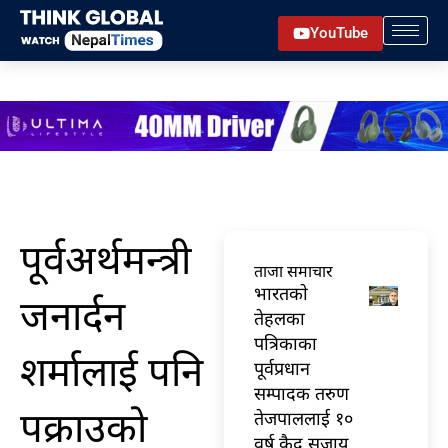
Skip
YouTube
to
content
पूर्वअर्थमन्त्री
ताजा समाचार
भारतकाे
जनार्दन
तेहलका
पत्रिकाका
शर्मालाई पनि
पूर्वप्रधान
सम्पादक तरुण
पक्राउको
तेजपाललाई १०
वर्ष कैद सजाय