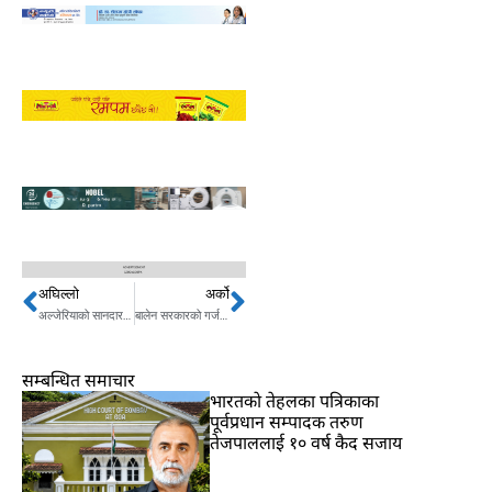
अघिल्लो
अर्को
Prev
Next
अल्जेरियाको सानदार पुनरागमन जित, २–१ले हार्दै जोर्डन बाहिरियो
बालेन सरकारको गर्जनः भ्रष्टाचारका तीन ठूला काण्ड खुले
सम्बन्धित समाचार
भारतकाे तेहलका पत्रिकाका
पूर्वप्रधान सम्पादक तरुण
तेजपाललाई १० वर्ष कैद सजाय