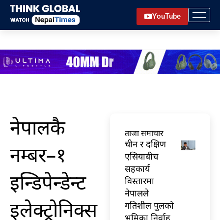
Skip
YouTube
to
content
नेपालकै
ताजा समाचार
चीन र दक्षिण
नम्बर–१
एसियाबीच
सहकार्य
इन्डिपेन्डेन्ट
विस्तारमा
नेपालले
इलेक्ट्रोनिक्स
गतिशील पुलको
भूमिका निर्वाह