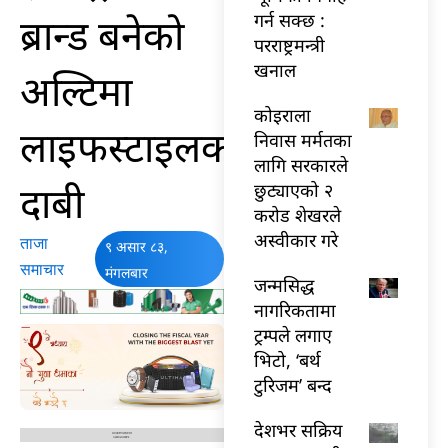
ब्रान्ड बनेको
गर्न सक्छ :
परराष्ट्रमन्त्री
खनाल
अल्टिमा
कोइराला
लाइफस्टाइलको
निवास मर्मतका
लागि सरकारले
दाबी
छुट्याएको २
करोड शेखरले
अस्वीकार गरे
ताजा
९ असार ८३,
समाचार
मंगलबार
जन्मसिद्ध
नागरिकतामा
ट्रम्पले लगाए
भिटो, ‘बर्थ
टुरिजम’ बन्द
देशभर सक्रिय