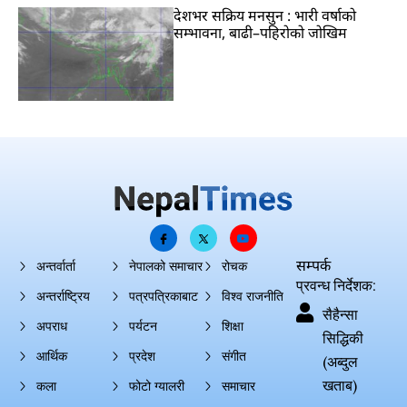
देशभर सक्रिय मनसुन : भारी वर्षाको
सम्भावना, बाढी–पहिरोको जोखिम
सम्पर्क
अन्तर्वार्ता
नेपालको समाचार
रोचक
प्रवन्ध निर्देशक:
अन्तर्राष्ट्रिय
पत्रपत्रिकाबाट
विश्व राजनीति
सैहैन्सा
अपराध
पर्यटन
शिक्षा
सिद्धिकी
आर्थिक
प्रदेश
संगीत
(अब्दुल
खताब)
कला
फोटो ग्यालरी
समाचार