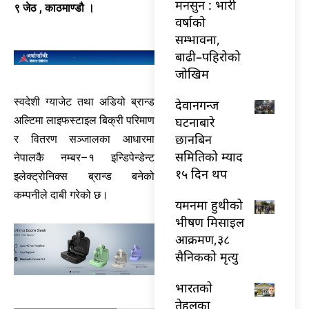
मनसुन : भारी
९ जेठ , काठमाण्डौ ।
वर्षाको
सम्भावना,
बाढी–पहिरोको
जोखिम
स्वदेशी ग्याजेट तथा अडियो ब्रान्ड
देवानगन्ज
घटनाबारे
अल्टिमा लाइफस्टाइल बिक्री परिमाण
छानबिन
र वितरण सञ्जालका आधारमा
समितिको म्याद
नेपालकै नम्बर–१ इन्डिपेन्डेन्ट
१५ दिन थप
इलेक्ट्रोनिक्स ब्रान्ड बनेको
कम्पनीले दाबी गरेको छ।
यमनमा हुथीको
भीषण मिसाइल
आक्रमण,३८
सैनिकको मृत्यु
भारतकाे
तेहलका