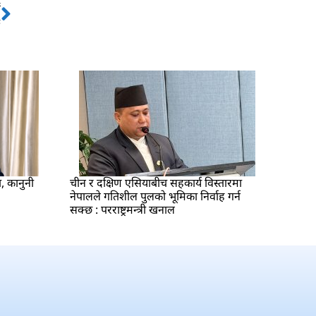
ो
Next
े
ा, कानुनी
चीन र दक्षिण एसियाबीच सहकार्य विस्तारमा
नेपालले गतिशील पुलको भूमिका निर्वाह गर्न
सक्छ : परराष्ट्रमन्त्री खनाल