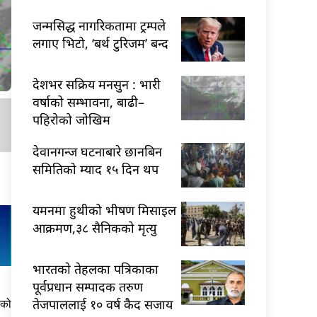
जन्मसिद्ध नागरिकतामा ट्रम्पले
लगाए भिटो, ‘बर्थ टुरिजम’ बन्द
देशभर सक्रिय मनसुन : भारी
वर्षाको सम्भावना, बाढी–
पहिरोको जोखिम
देवानगन्ज घटनाबारे छानबिन
समितिको म्याद १५ दिन थप
यमनमा हुथीको भीषण मिसाइल
आक्रमण,३८ सैनिकको मृत्यु
भारतकाे तेहलका पत्रिकाका
पूर्वप्रधान सम्पादक तरुण
तेजपाललाई १० वर्ष कैद सजाय
लको