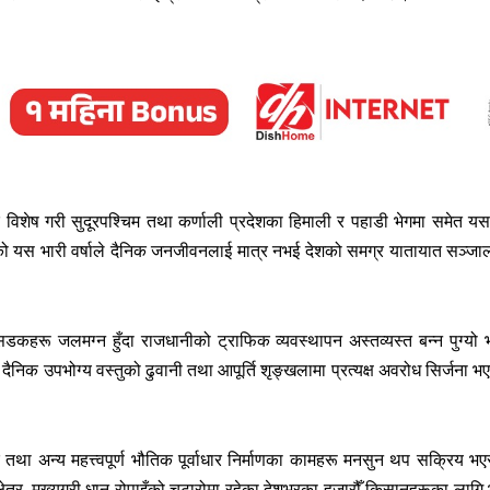
विशेष गरी सुदूरपश्चिम तथा कर्णाली प्रदेशका हिमाली र पहाडी भेगमा समेत य
रको यस भारी वर्षाले दैनिक जनजीवनलाई मात्र नभई देशको समग्र यातायात सञ्जा
सडकहरू जलमग्न हुँदा राजधानीको ट्राफिक व्यवस्थापन अस्तव्यस्त बन्न पुग्यो भ
ै दैनिक उपभोग्य वस्तुको ढुवानी तथा आपूर्ति शृङ्खलामा प्रत्यक्ष अवरोध सिर्जना भ
तथा अन्य महत्त्वपूर्ण भौतिक पूर्वाधार निर्माणका कामहरू मनसुन थप सक्रिय भएस
षि क्षेत्र, मुख्यगरी धान रोपाइँको चटारोमा रहेका देशभरका हजारौँ किसानहरूका लागि 