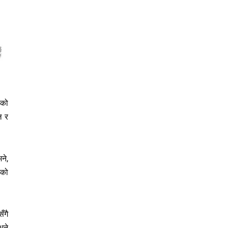
सको
ल र
ने,
एको
ँगै
भने