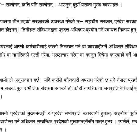
हो— सक्दैनन्, कत्ति पनि सक्दैनन् । आउनुस् बुझौँ यसका मुख्य कारणहरु ।
 नेपालमा तीन तहको सरकारको व्यवस्था गरेको छ— सङ्घीय सरकार, प्रदेश सरका
नन्। तिनीहरू संविधानद्वारा प्रदत्त अधिकार प्रयोग गर्ने स्वायत्त निकाय हुन्
मेयरलाई आफ्नो कर्मचारीलाई जस्तो निलम्बन गर्ने वा कारबाहीगर्ने अधिकार संविधा
ि वा नागरिकले गल्ती गरेमा, भ्रष्टाचार गरेमा वा कानुन मिचेमा कारबाही गर्ने आफ
न आयोगले अनुसन्धान गर्छ। यदि कसैले फौजदारी अपराध गरेको छ भने नेपाल प्रहर
काम सडक, पुल र भौतिक संरचना बनाउने हो, कोही नागरिक वा जनप्रतिनिधिलाई थुन
 ।
फ्नो प्रदेशको मुख्यमन्त्री र प्रदेश सभाप्रति उत्तरदायी हुन्छन्, सङ्घीय पूर्वा
खास्त गर्ने अधिकार सम्बन्धित प्रदेशको मुख्यमन्त्रीसँग मात्र हुन्छ । त्यसैले, मन्त
ैन ।