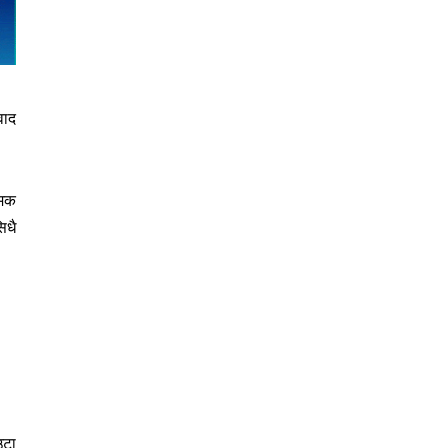
वाद
ामक
िधै
उटा