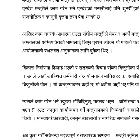
मन्त्री लम्साल यतिमा मात्रै रोकिएनन् । उनले सिधै मेयर र प्रदेश
प्रदेश मन्त्रीले काम गरेन भने प्रदेशको मन्त्रीलाई पनि थुन्छौँ ह
राजनीतिक र कानुनी वृत्तमा तरंग पैदा भएको छ ।
आखिर काम नगरेकै आधारमा एउटा संघीय मन्त्रीले मेयर र अर्को मन्त्
लम्सालको अभिब्यक्तिको भाषालाई लिएर प्रश्न उठेको यो पहिलो पट
आयोजनाको स्थलगत अनुगमनका लागि पुगेका थिए ।
विकास निर्माणमा ढिलाइ भएको र सडकको बिचमा रहेका बिजुलीका 
। उनले त्यहाँ उपस्थित कर्मचारी र आयोजनाका मानिसहरूका अगाडि ठ
बिजुलीको पोल । यो कन्ट्रयाक्टर कहाँ छ, यो धर्तीमा जहाँ भए पनि यह
त्यसले काम गरेन भने खुट्टा भाँचिदिनुस्, मतलब भएन। चाँडोभन्दा चा
भएन !” एउटा कानुन कार्यान्वयन गर्ने मन्त्रालयको जिम्मेवारी सम्
थियो । मानवअधिकारवादी, कानुन व्यवसायी र नागरिक समाजले यसक
अब कुरा गरौँ सबैभन्दा महत्त्वपूर्ण र तथ्यपरक खण्डमा । मन्त्री सुनि