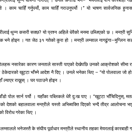
 मन्त्रीलाई थुन्ने घोषणा गरिदिए । उनले अगाडि भने– “मेयरलाई पनि कारबाही गर्छ
ामी । काम चाहिँ गर्नुपर्यो, काम चाहिँ गराउनुपर्यो ।” यो भाषण सार्वजनिक हुना
रीलाई थुन्न कसरी सक्छ? यो प्रश्न अहिले धेरैको मनमा उब्जिएको छ । मन्त्री सु
क भने होइन । गत जेठ ३१ गतेको कुरा हो । मन्त्री लम्साल नागढुंगा–मुग्लिन 
पोलहरू नसारेका कारण जनताले सास्ती पाएको देखेपछि उनको आक्रोशको सीमा र
ेकेदारको खुट्टा भाँच्ने आदेश नै दिए । उनले भनेका थिए – “यो पोलवाला जो हो
ाँ ल्याएर राख्नुस् । घर पठाउने होइन ।
ँडो पोल सार्न पर्यो । यहाँका पब्लिकले धेरै दुःख पाए । “खुट्टा भाँचिदिनुस्, म
हालेको देशको बहालवाला मन्त्रीले यस्तो अभिब्यक्ति दिएको भन्दै तीव्र आलोचना भ
ो विरोध गरेका थिए ।
ल लम्सालले भनेजस्तै के संघीय पूर्वाधार मन्त्रीले स्थानीय तहका मेयरलाई कारबाही गर