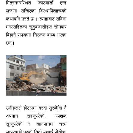
मित्रनगरस्थित ’काठमाडौं एन्ड
लज’मा राखिएका विस्थापितहरूको
कथापनि उस्तै छ । त्याहाबाट सविना
मगरसहितका सुकुमवासीहरू सोमबार
बिहानै सडकमा निस्कन बाध्य भएका
छन्।
उनीहरूले होटलमा बस्दा सुरुदेखि नै
अपमान सहनुपरेको, अपशब्द
सुन्नुपरेको र खानपानमा चरम
लापरवाही भएको तितो यथार्थ पोखेका