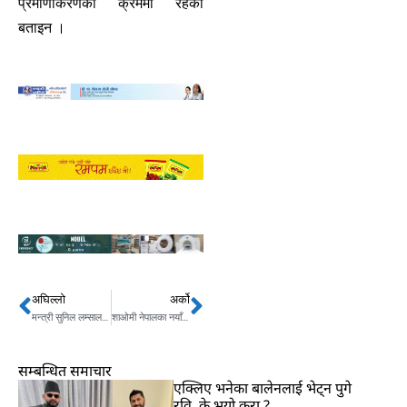
प्रमाणीकरणको क्रममा रहेको
बताइन ।
अघिल्लो
अर्को
Prev
Next
मन्त्री सुनिल लम्सालको नयाँ चेतावनी,अब मेयर र प्रदेश मन्त्रीलाई थुन्ने !
शाओमी नेपालका नयाँ सर्भिस सेन्टर सञ्चालनमा
सम्बन्धित समाचार
एक्लिए भनेका बालेनलाई भेट्न पुगे
रवि, के भयो कुरा ?