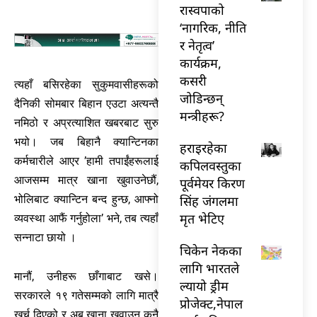
रास्वपाको
‘नागरिक, नीति
र नेतृत्व’
कार्यक्रम,
कसरी
त्यहाँ बसिरहेका सुकुमवासीहरूको
जोडिन्छन्
दैनिकी सोमबार बिहान एउटा अत्यन्तै
मन्त्रीहरू?
नमिठो र अप्रत्याशित खबरबाट सुरु
भयो। जब बिहानै क्यान्टिनका
हराइरहेका
कर्मचारीले आएर ’हामी तपाईंहरूलाई
कपिलवस्तुका
आजसम्म मात्र खाना खुवाउनेछौं,
पूर्वमेयर किरण
सिंह जंगलमा
भोलिबाट क्यान्टिन बन्द हुन्छ, आफ्नो
मृत भेटिए
व्यवस्था आफैं गर्नुहोला’ भने, तब त्यहाँ
सन्नाटा छायो ।
चिकेन नेकका
लागि भारतले
मानौं, उनीहरू छाँगाबाट खसे।
ल्यायो ड्रीम
सरकारले १९ गतेसम्मको लागि मात्रै
प्रोजेक्ट,नेपाल
खर्च दिएको र अब खाना खुवाउन कुनै