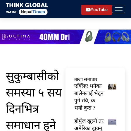
Skip
YouTube
to
content
सुकुम्बासीको
ताजा समाचार
एक्लिए भनेका
समस्या ५ सय
बालेनलाई भेट्न
पुगे रवि, के
दिनभित्र
भयो कुरा ?
समाधान हुने
होर्मुज खुल्ने तर
अमेरिका झुक्नु