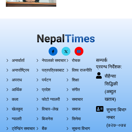
सम्पर्क
अन्तर्वार्ता
नेपालको समाचार
रोचक
प्रवन्ध निर्देशक:
अन्तर्राष्ट्रिय
पत्रपत्रिकाबाट
विश्व राजनीति
सैहैन्सा
अपराध
पर्यटन
शिक्षा
सिद्धिकी
आर्थिक
प्रदेश
संगीत
(अब्दुल
खताब)
कला
फोटो ग्यालरी
समाचार
खेलकुद
विचार–लेख
समाज
सुचना बिभाग दर्
नम्बर
ग्यालरी
बिजनेस
सिनेमा
(७२७-०७४-०
ट्रेन्डिंग समाचार
बैंक
सूचना विभाग