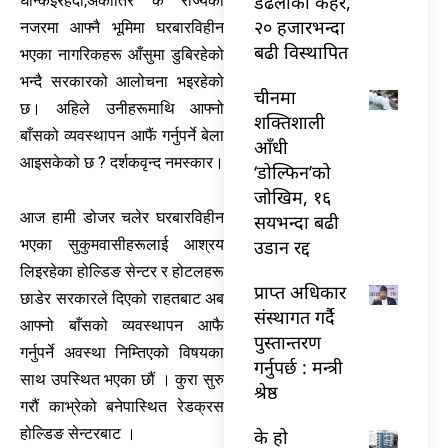
डढेलोको कहर,
घन्किइरहँदा,अर्कातिर के राज्यको
२० हजारभन्दा
नजरमा आफ्नै भूमिमा घरबारविहीन
बढी विस्थापित
भएका नागरिकहरू आँसुमा डुबिरहेको
भन्दै सरकारको आलोचना भइरहेको
चीनमा
छ। अहिले उनीहरूमाथि आफ्नो
शक्तिशाली
बाँसको व्यवस्थापन आफैं गर्नुपर्ने बेला
आँधी
आइसकेको छ ? दर्शकवृन्द नमस्कार।
‘डोल्फिन’को
जोखिम, १६
आज हामी डोजर चलेर घरबारविहीन
सयभन्दा बढी
उडान रद्द
भएका सुकुमवासीहरूलाई आश्रय
लिइरहेका होल्डिङ सेन्टर र होटलहरू
प्राप्त अधिकार
छाडेर सरकारले दिएको राहतबाट अब
संस्थागत गर्दै
आफ्नो बाँसको व्यवस्थापन आफै
पुस्तान्तरण
गर्नुपर्ने अवस्था निम्तिएको विषयका
गर्नुपर्छ : मन्त्री
साथ उपस्थित भएका छौं । कुरा सुरु
श्रेष्ठ
गरौं काभ्रेको बनेपास्थित रेडक्रस
होल्डिङ सेन्टरबाट ।
के हो