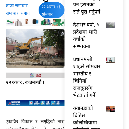
पर्ने इरानका
ताजा समाचार
,
२२ असार ८३,
सर्त पूरा गर्नुपर्ने
समाचार
,
समाज
सोमबार
देशभर वर्षा, ५
प्रदेशमा भारी
वर्षाको
सम्भावना
प्रधानमन्त्री
शाहले सोमबार
भारतीय र
चिनियाँ
२२ असार , काठमाण्डौ।
राजदूतसँग
भेटवार्ता गर्ने
क्यानडाको
ब्रिटिस
एकातिर विकास र समृद्धिको नारा
कोलम्बियामा