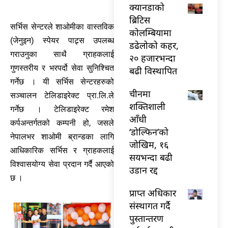
क्यानडाको
ब्रिटिस
सर्भिस सेन्टरले शाओमीका वास्तविक
कोलम्बियामा
(जेनुइन) स्पेयर पाट्र्स उपलब्ध
डढेलोको कहर,
गराउनुका साथै ग्राहकलाई
२० हजारभन्दा
गुणस्तरीय र भरपर्दो सेवा सुनिश्चित
बढी विस्थापित
गर्नेछ । यी सर्भिस सेन्टरहरुको
चीनमा
सञ्चालन टेलिडाइरेक्ट प्रा.लि.ले
शक्तिशाली
गर्नेछ । टेलिडाइरेक्ट रमेश
आँधी
कर्पअन्तर्गतको कम्पनी हो, जसले
‘डोल्फिन’को
नेपालभर शाओमी ब्रान्डका लागि
जोखिम, १६
आधिकारिक सर्भिस र ग्राहकलाई
सयभन्दा बढी
विश्वासयोग्य सेवा प्रदान गर्दै आएको
उडान रद्द
छ ।
प्राप्त अधिकार
संस्थागत गर्दै
पुस्तान्तरण