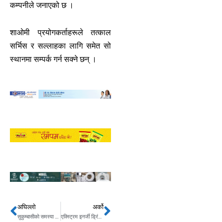
कम्पनीले जनाएको छ ।
शाओमी प्रयोगकर्ताहरूले तत्काल
सर्भिस र सल्लाहका लागि समेत सो
स्थानमा सम्पर्क गर्न सक्ने छन् ।
अघिल्लो
अर्को
Prev
Next
सुकुम्बासीको समस्या ५ सय दिनभित्र समाधान हुने
एक्स्ट्रिम इनर्जी ड्रिंक्स : एनपीएलका छ फ्रेन्चाइज टोलीको टाइटल स्पोन्सर