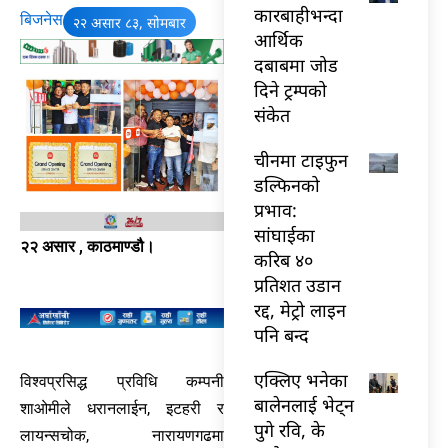
कारबाहीभन्दा
बिजनेस
२२ असार ८३, सोमबार
आर्थिक
दबाबमा जोड
दिने ट्रम्पको
संकेत
चीनमा टाइफुन
डल्फिनको
प्रभाव:
सांघाईका
२२ असार , काठमाण्डौ।
करिब ४०
प्रतिशत उडान
रद्द, मेट्रो लाइन
पनि बन्द
एक्लिए भनेका
विश्वप्रसिद्ध प्रविधि कम्पनी
बालेनलाई भेट्न
शाओमीले धरानलाईन, इटहरी र
पुगे रवि, के
लायन्सचोक, नारायणगढमा