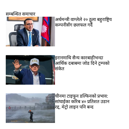
सम्बन्धित समाचार
अर्थमन्त्री वाग्लेले २० ठूला बहुराष्ट्रिय
कम्पनीसँग छलफल गर्दै
इरानमाथि सैन्य कारबाहीभन्दा
आर्थिक दबाबमा जोड दिने ट्रम्पको
संकेत
चीनमा टाइफुन डल्फिनको प्रभाव:
सांघाईका करिब ४० प्रतिशत उडान
रद्द, मेट्रो लाइन पनि बन्द