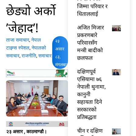
छेड्यो अर्को
जिम्मा परियार र
धिताललाई
’जेहाद’!
अजित मिजार
प्रकरणबारे
ताजा समाचार
,
नेपाल
२३
परिवारसँग
टाइम्स स्पेशल
,
नेपालको
असार
मन्त्री बादीको
समाचार
,
राजनीति
,
समाचार
८३,
छलफल
मंगलबार
दक्षिणपूर्व
एसियामा ७६
नेपाली थुनामा,
कानुनी
सहायता दिने
सरकारको
प्रतिबद्धता
चीन र दक्षिण
२३ असार , काठमाण्डौ।