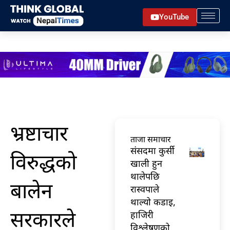
Skip
YouTube
to
content
भ्रष्टाचार
ताजा समाचार
संसदमा कुर्सी
विरुद्धको
खाली हुन
थालेपछि
बालेन
रास्वपाले
थाल्यो कडाइ,
सरकारले
हाजिरी
विश्लेषणको