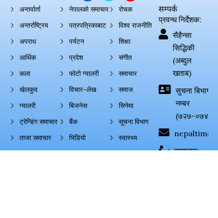
सम्पर्क
अन्तर्वार्ता
नेपालको समाचार
रोचक
प्रवन्ध निर्देशक:
अन्तर्राष्ट्रिय
पत्रपत्रिकाबाट
विश्व राजनीति
सैहैन्सा
अपराध
पर्यटन
शिक्षा
सिद्धिकी
आर्थिक
प्रदेश
संगीत
(अब्दुल
खताब)
कला
फोटो ग्यालरी
समाचार
खेलकुद
विचार–लेख
समाज
सुचना बिभाग दर्
नम्बर
ग्यालरी
बिजनेस
सिनेमा
(७२७-०७४-०
ट्रेन्डिंग समाचार
बैंक
सूचना विभाग
nepaltimes
ताजा समाचार
भिडियो
स्वास्थ्य
सम्पादक:
नेपाल टाइम्स
राजनीति
ज्ञान–विज्ञान
हरिहर नेपाल
स्पेशल
© copyright 2026 and all right reserved to Nepal Times | Design