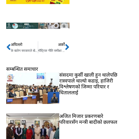
अघिल्लो
अर्को
Prev
Next
के बालेन सरकारले बोल्न नदिने नै हो त ?
मौद्रिक नीति समीक्षा प्रतिवेदन सार्वजनिक
सम्बन्धित समाचार
संसदमा कुर्सी खाली हुन थालेपछि
रास्वपाले थाल्यो कडाइ, हाजिरी
विश्लेषणको जिम्मा परियार र
धिताललाई
अजित मिजार प्रकरणबारे
परिवारसँग मन्त्री बादीको छलफल