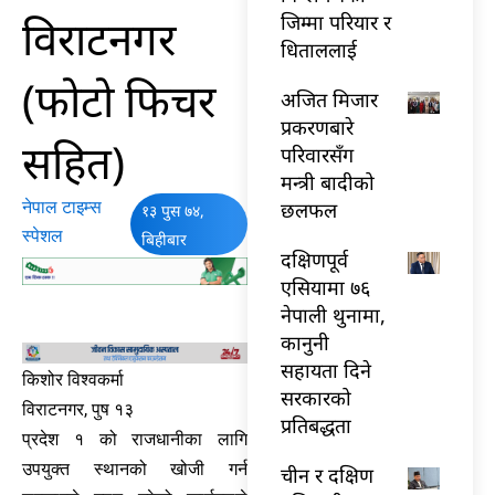
विराटनगर
जिम्मा परियार र
धिताललाई
(फोटो फिचर
अजित मिजार
प्रकरणबारे
सहित)
परिवारसँग
मन्त्री बादीको
नेपाल टाइम्स
छलफल
१३ पुस ७४,
स्पेशल
बिहीबार
दक्षिणपूर्व
एसियामा ७६
नेपाली थुनामा,
कानुनी
सहायता दिने
किशोर विश्वकर्मा
सरकारको
विराटनगर, पुष १३
प्रतिबद्धता
प्रदेश १ को राजधानीका लागि
उपयुक्त स्थानको खोजी गर्न
चीन र दक्षिण