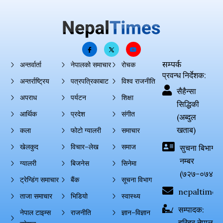
सम्पर्क
अन्तर्वार्ता
नेपालको समाचार
रोचक
प्रवन्ध निर्देशक:
अन्तर्राष्ट्रिय
पत्रपत्रिकाबाट
विश्व राजनीति
सैहैन्सा
अपराध
पर्यटन
शिक्षा
सिद्धिकी
आर्थिक
प्रदेश
संगीत
(अब्दुल
खताब)
कला
फोटो ग्यालरी
समाचार
खेलकुद
विचार–लेख
समाज
सुचना बिभाग दर्
नम्बर
ग्यालरी
बिजनेस
सिनेमा
(७२७-०७४-०
ट्रेन्डिंग समाचार
बैंक
सूचना विभाग
nepaltimes
ताजा समाचार
भिडियो
स्वास्थ्य
सम्पादक:
नेपाल टाइम्स
राजनीति
ज्ञान–विज्ञान
हरिहर नेपाल