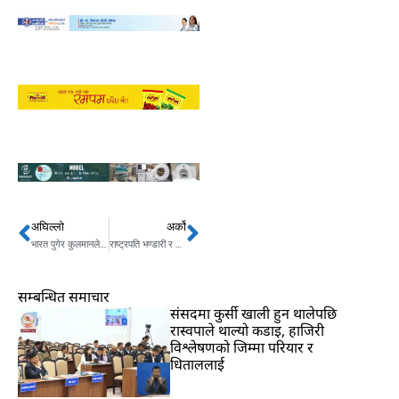
अघिल्लो
अर्को
Prev
Next
भारत पुगेर कुलमानले गरे सम्झौता नवीकरण
राष्ट्रपति भण्डारी र अध्यक्ष दाहालबीच भेटवार्ता
सम्बन्धित समाचार
संसदमा कुर्सी खाली हुन थालेपछि
रास्वपाले थाल्यो कडाइ, हाजिरी
विश्लेषणको जिम्मा परियार र
धिताललाई