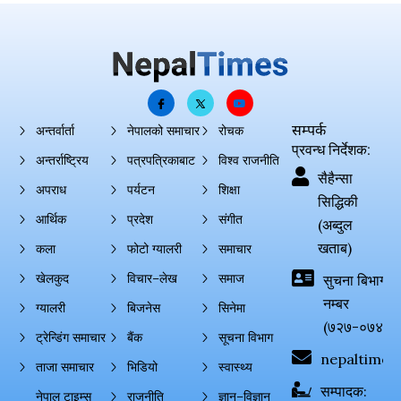
सम्पर्क
अन्तर्वार्ता
नेपालको समाचार
रोचक
प्रवन्ध निर्देशक:
अन्तर्राष्ट्रिय
पत्रपत्रिकाबाट
विश्व राजनीति
सैहैन्सा
अपराध
पर्यटन
शिक्षा
सिद्धिकी
आर्थिक
प्रदेश
संगीत
(अब्दुल
खताब)
कला
फोटो ग्यालरी
समाचार
खेलकुद
विचार–लेख
समाज
सुचना बिभाग दर्
नम्बर
ग्यालरी
बिजनेस
सिनेमा
(७२७-०७४-०
ट्रेन्डिंग समाचार
बैंक
सूचना विभाग
nepaltimes
ताजा समाचार
भिडियो
स्वास्थ्य
सम्पादक:
नेपाल टाइम्स
राजनीति
ज्ञान–विज्ञान