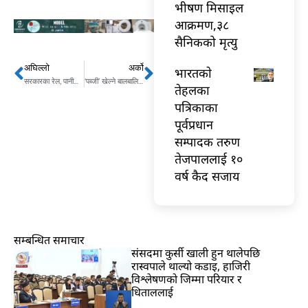
भीषण मिसाइल
आक्रमण,३८
सैनिकको मृत्यु
अघिल्लो
अर्को
Prev
Next
भारतकाे
सरकारका रेल, पानीजहाज, ग्याँस पाइपलगायत योजना नै अलमलमा
‘पब्जी’ खेल्ने बालबालिकामा मानसिक असन्तुलन, तत्काल बन्द गर्न माग
तेहलका
पत्रिकाका
पूर्वप्रधान
सम्पादक तरुण
तेजपाललाई १०
वर्ष कैद सजाय
सम्बन्धित समाचार
संसदमा कुर्सी खाली हुन थालेपछि
रास्वपाले थाल्यो कडाइ, हाजिरी
विश्लेषणको जिम्मा परियार र
धिताललाई