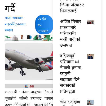
गर्दै
जिम्मा परियार र
धिताललाई
ताजा समाचार
,
२६ चैत
अजित मिजार
पत्रपत्रिकाबाट
,
७५,
प्रकरणबारे
समाज
मंगलबार
परिवारसँग
मन्त्री बादीको
छलफल
दक्षिणपूर्व
एसियामा ७६
नेपाली थुनामा,
कानुनी
सहायता दिने
सरकारको
प्रतिबद्धता
काठमाडौं : नेपाल वायुसेवा निगमले
जुलाईको पहिलो हप्ताबाट जापान
चीन र दक्षिण
उडान गर्ने भएको छ । जापान सिभिल