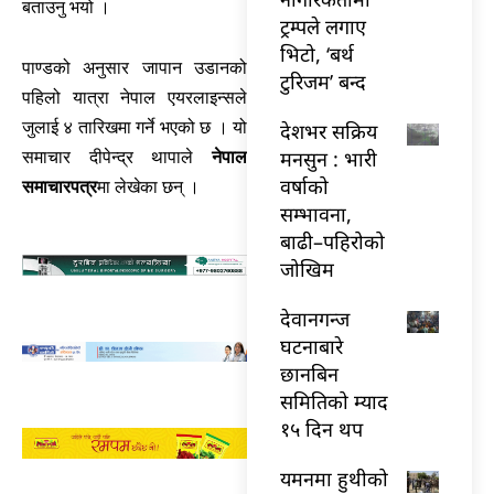
बताउनु भयो ।
ट्रम्पले लगाए
भिटो, ‘बर्थ
पाण्डको अनुसार जापान उडानको
टुरिजम’ बन्द
पहिलो यात्रा नेपाल एयरलाइन्सले
जुलाई ४ तारिखमा गर्ने भएको छ । यो
देशभर सक्रिय
मनसुन : भारी
समाचार दीपेन्द्र थापाले
नेपाल
वर्षाको
समाचारपत्र
मा लेखेका छन् ।
सम्भावना,
बाढी–पहिरोको
जोखिम
देवानगन्ज
घटनाबारे
छानबिन
समितिको म्याद
१५ दिन थप
यमनमा हुथीको