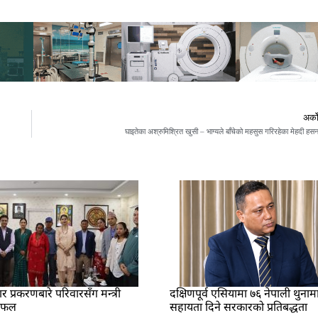
अर्क
घाइतेका अश्रुमिश्रित खुसी – भाग्यले बाँचेको महसुस गरिरहेका मेहदी हस
प्रकरणबारे परिवारसँग मन्त्री
दक्षिणपूर्व एसियामा ७६ नेपाली थुनाम
लफल
सहायता दिने सरकारको प्रतिबद्धता