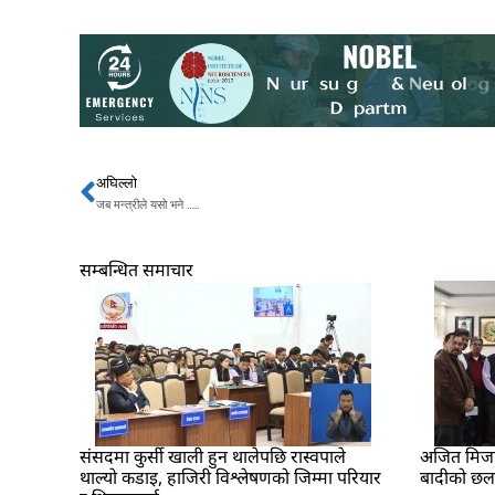
अघिल्लो
Prev
जब मन्त्रीले यसो भने …..
सम्बन्धित समाचार
संसदमा कुर्सी खाली हुन थालेपछि रास्वपाले
अजित मिजार 
थाल्यो कडाइ, हाजिरी विश्लेषणको जिम्मा परियार
बादीको छ