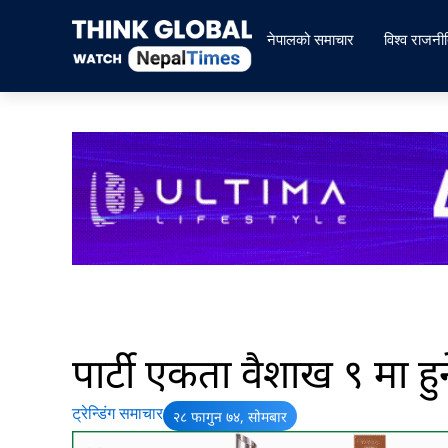
Skip
to
नेपालको समाचार
विश्व राजनी
content
पार्टी एकता वैशाख ९ मा हुन
ट्रेन्डिंग समाचार
२८ फागुन ७४, सोमबार