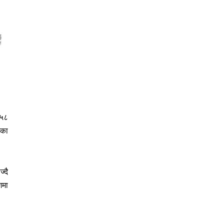
 ५८
एका
्दै
शमा