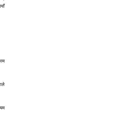
याँ
काम
ाले
ियम