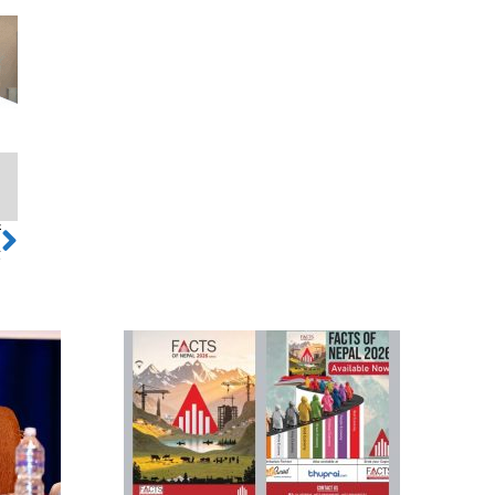
ो
Next
ै