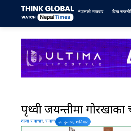
Skip
to
नेपालको समाचार
विश्व राजनी
content
पृथ्वी जयन्तीमा गोरखाका 
ताजा समाचार
,
समाज
२६ पुस ७६, शनिबार