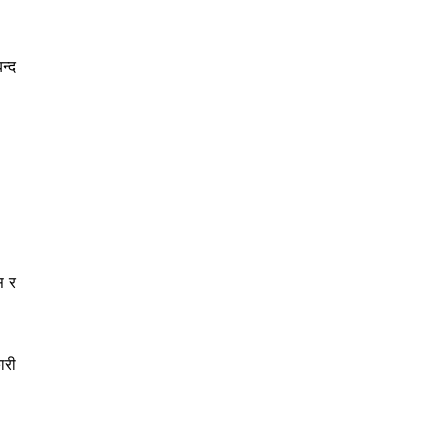
न्द
स र
ारी