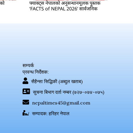
षको
फ्याक्ट्स नेपालको अनुसन्धानमूलक पुस्तक
‘FACTS of NEPAL 2026’ सार्वजनिक
सम्पर्क
प्रवन्ध निर्देशक:
सैहैन्सा सिद्धिकी (अब्दुल खताब)
सुचना बिभाग दर्ता नम्बर (७२७-०७४-०७५)
nepaltimes45@gmail.com
सम्पादक: हरिहर नेपाल