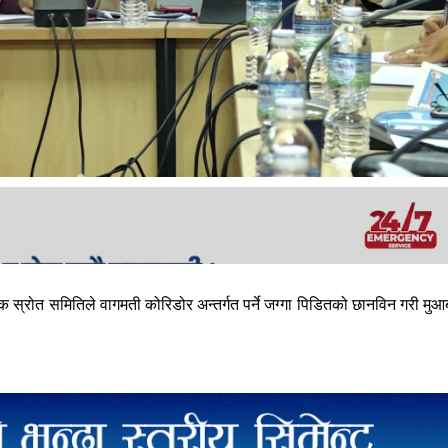
 स्रोत समितिले वागमती कोरिडोर अन्तर्गत पर्ने जग्गा पिडितको छानविन गरी मुआब