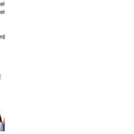
एको
िको
लाई