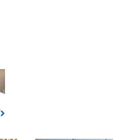
ो
Next
र