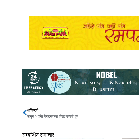
अघिल्लो
Prev
फागुन २ देखि विराटनगरमा ‘विराट एक्स्पो’ हुने
सम्बन्धित समाचार