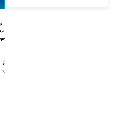
तमा
िले
ेशन
लाई
ी ५