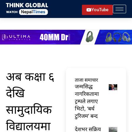
Skip
YouTube
to
content
अब कक्षा ६
ताजा समाचार
जन्मसिद्ध
देखि
नागरिकतामा
ट्रम्पले लगाए
सामुदायिक
भिटो, ‘बर्थ
टुरिजम’ बन्द
विद्यालयमा
देशभर सक्रिय