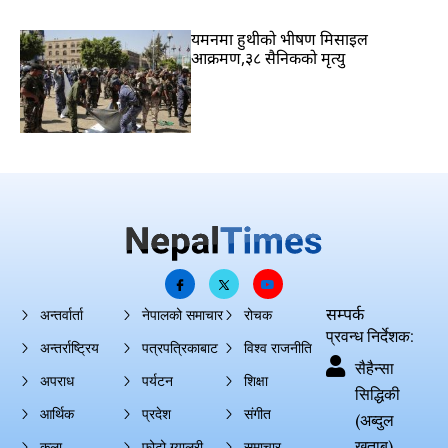
यमनमा हुथीको भीषण मिसाइल
आक्रमण,३८ सैनिकको मृत्यु
सम्पर्क
अन्तर्वार्ता
नेपालको समाचार
रोचक
प्रवन्ध निर्देशक:
अन्तर्राष्ट्रिय
पत्रपत्रिकाबाट
विश्व राजनीति
सैहैन्सा
अपराध
पर्यटन
शिक्षा
सिद्धिकी
आर्थिक
प्रदेश
संगीत
(अब्दुल
खताब)
कला
फोटो ग्यालरी
समाचार