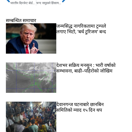
Prev
Next
भारतीय क्रिकेट बोर्डद्वारा २०२० का लागि सिनियर टोलीको सूची सार्वजनिक, धोनी टोलीमा अटाएनन्
चन्द समूहको हिंसात्मक गतिविधि सहन नसकिने
सम्बन्धित समाचार
जन्मसिद्ध नागरिकतामा ट्रम्पले
लगाए भिटो, ‘बर्थ टुरिजम’ बन्द
देशभर सक्रिय मनसुन : भारी वर्षाको
सम्भावना, बाढी–पहिरोको जोखिम
देवानगन्ज घटनाबारे छानबिन
समितिको म्याद १५ दिन थप