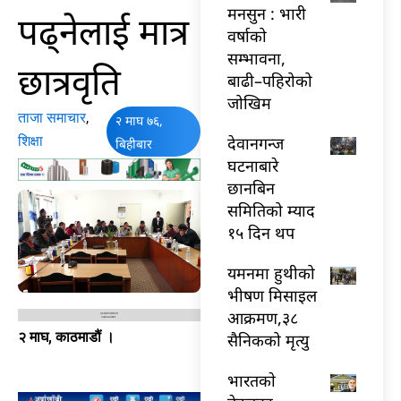
मनसुन : भारी
पढ्नेलाई मात्र
वर्षाको
सम्भावना,
छात्रवृति
बाढी–पहिरोको
जोखिम
ताजा समाचार
,
२ माघ ७६,
शिक्षा
देवानगन्ज
बिहीबार
घटनाबारे
छानबिन
समितिको म्याद
१५ दिन थप
यमनमा हुथीको
भीषण मिसाइल
आक्रमण,३८
२ माघ, काठमाडौं ।
सैनिकको मृत्यु
भारतकाे