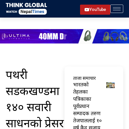
Skip
YouTube
to
content
पथरी
ताजा समाचार
भारतकाे
सडकखण्डमा
तेहलका
पत्रिकाका
१४० सवारी
पूर्वप्रधान
सम्पादक तरुण
साधनको प्रेसर
तेजपाललाई १०
वर्ष कैद सजाय