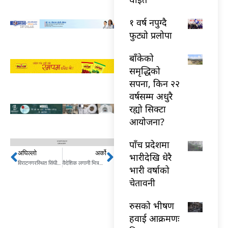
१ वर्ष नपुग्दै
फुट्यो प्रलोपा
बाँकेको
समृद्धिको
सपना, किन २२
वर्षसम्म अधुरै
रह्यो सिक्टा
आयोजना?
पाँच प्रदेशमा
अघिल्लो
अर्को
Prev
Next
भारीदेखि धेरै
विराटनगरस्थित सिंघीया खोलाको घाटमा जलाउन लागेको शव प्रहरीले उठायो
वैदेशिक लगानी भित्र्याउँदा स्वदेशी लगानीकर्ता डराउनुपर्दैन : उद्योगमन्त्री
भारी वर्षाको
चेतावनी
रुसको भीषण
हवाई आक्रमणः