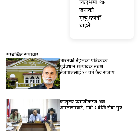
किएभमा १७
जनाको
मृत्यु,दर्जनौँ
घाइते
सम्बन्धित समाचार
भारतकाे तेहलका पत्रिकाका
पूर्वप्रधान सम्पादक तरुण
तेजपाललाई १० वर्ष कैद सजाय
कन्सुलर प्रमाणीकरण अब
अनलाइनबाटै, भदौ १ देखि सेवा सुरु