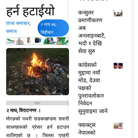
हर्न हटाईयो
कन्सुलर
प्रमाणीकरण
ताजा समाचार
,
२ माघ ७६,
अब
समाज
बिहीबार
अनलाइनबाटै,
भदौ १ देखि
सेवा सुरु
कांग्रेसको
मुद्दामा नयाँ
मोड, देउवा
पक्षको
पुनरावलोकन
निवेदन
सुनुवाइमा जाने
२ माघ, विराटनगर ।
मोरङको पथरी सडकखण्डमा सवारी
फ्याक्ट्स
साधनहरूको प्रेसर हर्न हटाउन
नेपालको
थालिएको छ । जिल्ला प्रहरी