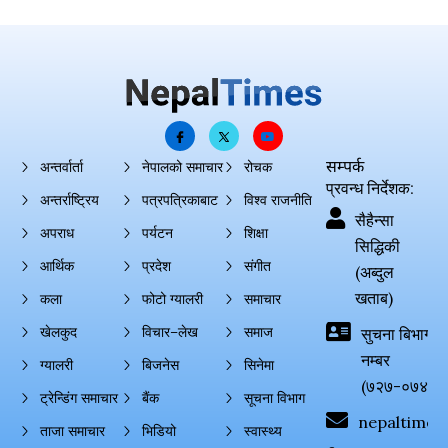
सम्पर्क
अन्तर्वार्ता
नेपालको समाचार
रोचक
प्रवन्ध निर्देशक:
अन्तर्राष्ट्रिय
पत्रपत्रिकाबाट
विश्व राजनीति
सैहैन्सा
अपराध
पर्यटन
शिक्षा
सिद्धिकी
आर्थिक
प्रदेश
संगीत
(अब्दुल
खताब)
कला
फोटो ग्यालरी
समाचार
खेलकुद
विचार–लेख
समाज
सुचना बिभाग दर्
नम्बर
ग्यालरी
बिजनेस
सिनेमा
(७२७-०७४-०
ट्रेन्डिंग समाचार
बैंक
सूचना विभाग
nepaltimes
ताजा समाचार
भिडियो
स्वास्थ्य