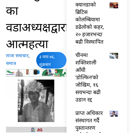
क्यानडाको
का
ब्रिटिस
कोलम्बियामा
वडाअध्यक्षद्वारा
डढेलोको कहर,
२० हजारभन्दा
आत्महत्या
बढी विस्थापित
चीनमा
ताजा समाचार
,
३ माघ ७६,
शक्तिशाली
समाज
शुक्रबार
आँधी
‘डोल्फिन’को
जोखिम, १६
सयभन्दा बढी
उडान रद्द
प्राप्त अधिकार
संस्थागत गर्दै
पुस्तान्तरण