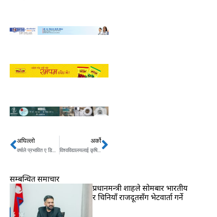
अघिल्लो
अर्को
Prev
Next
वर्षाले प्रभावित ए डिभिजन लिगको आजको खेल एन्फा कम्प्लेक्समा हुँदै
विश्वविद्यालयलाई कृषिसँग जोड्ने कृषि मन्त्रीको योजना
सम्बन्धित समाचार
प्रधानमन्त्री शाहले सोमबार भारतीय
र चिनियाँ राजदूतसँग भेटवार्ता गर्ने