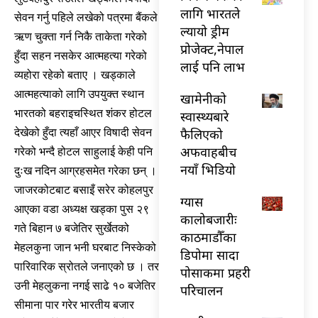
लागि भारतले
सेवन गर्नु पहिले लखेको पत्रमा बैंकले
ल्यायो ड्रीम
ऋण चुक्ता गर्न निकै ताकेता गरेको
प्रोजेक्ट,नेपाल
हुँदा सहन नसकेर आत्महत्या गरेको
लाई पनि लाभ
व्यहोरा रहेको बताए । खड्काले
आत्महत्याको लागि उपयुक्त स्थान
खामेनीको
भारतको बहराइचस्थित शंकर होटल
स्वास्थ्यबारे
फैलिएको
देखेको हुँदा त्यहाँ आएर विषादी सेवन
अफवाहबीच
गरेको भन्दै होटल साहुलाई केही पनि
नयाँ भिडियो
दुःख नदिन आग्रहसमेत गरेका छन् ।
जाजरकोटबाट बसाइँ सरेर कोहलपुर
ग्यास
आएका वडा अध्यक्ष खड्का पुस २९
कालोबजारीः
गते बिहान ७ बजेतिर सुर्खेतको
काठमाडौँका
मेहलकुना जान भनी घरबाट निस्केको
डिपोमा सादा
पारिवारिक स्रोतले जनाएको छ । तर
पोसाकमा प्रहरी
उनी मेहलुकना नगई साढे १० बजेतिर
परिचालन
सीमाना पार गरेर भारतीय बजार