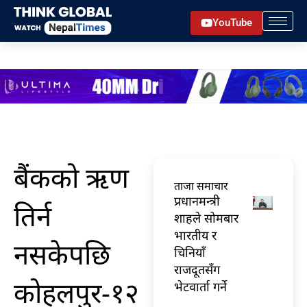
Skip
YouTube
to
content
बैंकको ऋण
ताजा समाचार
प्रधानमन्त्री
तिर्न
शाहले सोमबार
भारतीय र
नसकेपछि
चिनियाँ
राजदूतसँग
कोहलपुर-१२
भेटवार्ता गर्ने