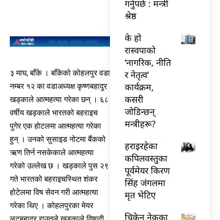
गर्नुपर्छ : मन्त्री
श्रेष्ठ
के हो
रास्वपाको
‘नागरिक, नीति
३ माघ, बाँके । बाँकेको कोहलपुर वडा
र नेतृत्व’
कार्यक्रम,
नम्बर १२ का वडाअध्यक्ष कृष्णबहादुर
कसरी
खड्काले आत्महत्या गरेका छन् । ६८
जोडिन्छन्
वर्षीय खड्काले भारतको बहराइच
मन्त्रीहरू?
पुगेर एक होटलमा आत्महत्या गरेका
हुन् । उनको सुसाइड नोटमा बैंकको
हराइरहेका
ऋण तिर्न नसकेकाले आत्महत्या
कपिलवस्तुका
गरेको उल्लेख छ । खड्काले पुस २९
पूर्वमेयर किरण
गते भारतको बहराइचस्थित शंकर
सिंह जंगलमा
होटेलमा विष सेवन गरी आत्महत्या
मृत भेटिए
गरेका थिए । कोहलपुरका मेयर
चिकेन नेकका
लुटबहादुर राउतले खड्काले विषादी