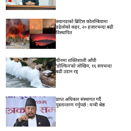
क्यानडाको ब्रिटिस कोलम्बियामा
डढेलोको कहर, २० हजारभन्दा बढी
विस्थापित
चीनमा शक्तिशाली आँधी
‘डोल्फिन’को जोखिम, १६ सयभन्दा
बढी उडान रद्द
प्राप्त अधिकार संस्थागत गर्दै
पुस्तान्तरण गर्नुपर्छ : मन्त्री श्रेष्ठ