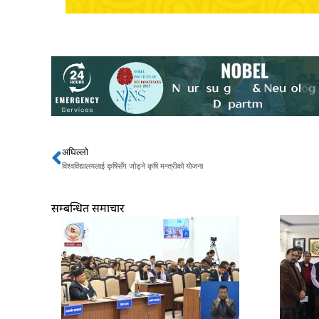
अघिल्लो
Prev
विश्वविद्यालयलाई कृषिसँग जोड्ने कृषि मन्त्रीको योजना
सम्बन्धित समाचार