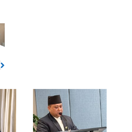
ो
Next
े