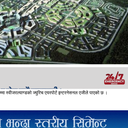
मा स्वीजरल्याण्डको ज्युरिच एयरपोर्ट इन्टरनेसनल एजीले पाएको छ ।