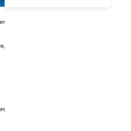
बार
िक,
छन्