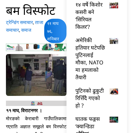
१४ वर्षे किशोर
बम विस्फोट
कसरी बने
‘सिरियल
ट्रेन्डिंग समाचार
,
ताजा
११ माघ
किलर’?
समाचार
,
समाज
७६,
शनिबार
अमेरिकी
हतियार घटेपछि
पुटिनलाई
मौका, NATO
मा हमलाको
तैयारी
पुटिनको ढुकुटी
रित्तिँदै गएको
हो ?
११ माघ, विराटनगर ।
घातक फङ्गस
मोरङको केराबारी गाउँपालिकामा
‘क्यान्डिडा
गएराति अज्ञात समूहले बम विस्फोट