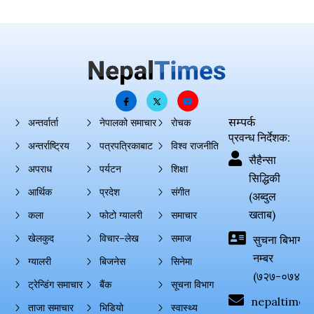
सम्पर्क
अन्तर्वार्ता
नेपालको समाचार
रोचक
प्रवन्ध निर्देशक:
अन्तर्राष्ट्रिय
पत्रपत्रिकाबाट
विश्व राजनीति
सैहैन्सा
अपराध
पर्यटन
शिक्षा
सिद्धिकी
आर्थिक
प्रदेश
संगीत
(अब्दुल
खताब)
कला
फोटो ग्यालरी
समाचार
खेलकुद
विचार–लेख
समाज
सुचना बिभाग दर्
नम्बर
ग्यालरी
बिजनेस
सिनेमा
(७२७-०७४-०
ट्रेन्डिंग समाचार
बैंक
सूचना विभाग
nepaltimes
ताजा समाचार
भिडियो
स्वास्थ्य