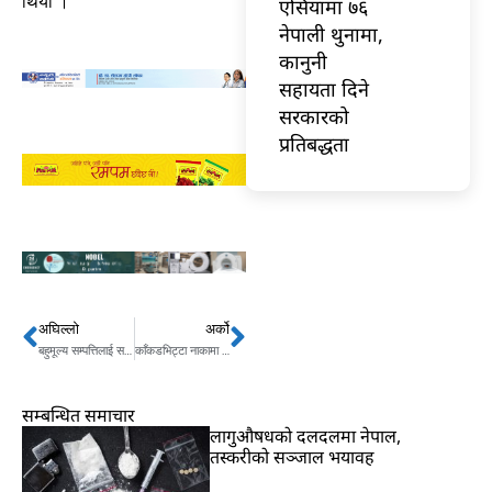
थियो ।
एसियामा ७६
नेपाली थुनामा,
कानुनी
सहायता दिने
सरकारको
प्रतिबद्धता
अघिल्लो
अर्को
Prev
Next
बहुमूल्य सम्पत्तिलाई समृद्ध देश निर्माणमा सदुपयोग गरौँ : प्रधानमन्त्री
काँकडभिट्टा नाकामा पर्यटक तानातान गर्नेलाई कारवाही गरिने
सम्बन्धित समाचार
लागुऔषधको दलदलमा नेपाल,
तस्करीको सञ्जाल भयावह