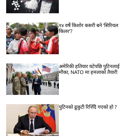
१४ वर्षे किशोर कसरी बने ‘सिरियल
किलर’?
अमेरिकी हतियार घटेपछि पुटिनलाई
मौका, NATO मा हमलाको तैयारी
पुटिनको ढुकुटी रित्तिँदै गएको हो ?