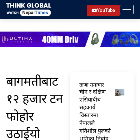
Skip
YouTube
to
content
बागमतीबाट
ताजा समाचार
चीन र दक्षिण
१२ हजार टन
एसियाबीच
सहकार्य
फोहोर
विस्तारमा
नेपालले
उठाईयो
गतिशील पुलको
भूमिका निर्वाह