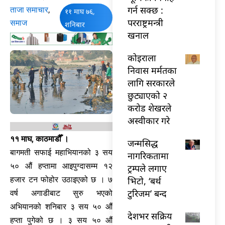
गर्न सक्छ :
ताजा समाचार
,
११ माघ ७६,
परराष्ट्रमन्त्री
समाज
शनिबार
खनाल
कोइराला
निवास मर्मतका
लागि सरकारले
छुट्याएको २
करोड शेखरले
अस्वीकार गरे
११ माघ, काठमाडौँ ।
जन्मसिद्ध
बागमती सफाई महाभियानको ३ सय
नागरिकतामा
५० औं हप्तामा आइपुग्दासम्म १२
ट्रम्पले लगाए
भिटो, ‘बर्थ
हजार टन फोहोर उठाइएको छ । ७
टुरिजम’ बन्द
वर्ष अगाडीबाट सुरु भएको
अभियानको शनिबार ३ सय ५० औं
देशभर सक्रिय
हप्ता पुगेको छ । ३ सय ५० औं