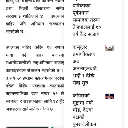
बल्खु एवं चक्रपथका बिभिन्न स्थान
पत्रिकाका
तथा भित्री टोलहरुमा समेत
पूर्वप्रधान
सरसफाई थालिएको छ । उपत्यका
सम्पादक तरुण
बाहिर पनि अभियान सञ्चालन
तेजपाललाई १०
भइरहेको छ ।
वर्ष कैद सजाय
कन्सुलर
उपत्यका बाहिर करिब ९० स्थान
प्रमाणीकरण
भन्दा बढी शहर बजारमा
अब
स्थानीयबासीको सहभागितामा सफाइ
अनलाइनबाटै,
कार्यक्रमहरु संचालन भइरहेको छ ।
भदौ १ देखि
३ सय ५० हप्तामा महाअभियान प्रवेश
सेवा सुरु
गरेको विशेष अवशरमा काठमाडौं
महानरपालिका वडा नम्बर ११ ले
कांग्रेसको
स्वच्छता र सरसफाइका लागि २४ बुँदे
मुद्दामा नयाँ
मोड, देउवा
अवधारणा सार्वजनिक गरेको छ ।
पक्षको
पुनरावलोकन