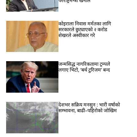
परराष्ट्रमन्त्री खनाल
कोइराला निवास मर्मतका लागि
सरकारले छुट्याएको २ करोड
शेखरले अस्वीकार गरे
जन्मसिद्ध नागरिकतामा ट्रम्पले
लगाए भिटो, ‘बर्थ टुरिजम’ बन्द
देशभर सक्रिय मनसुन : भारी वर्षाको
सम्भावना, बाढी–पहिरोको जोखिम