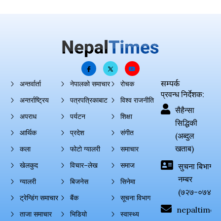
सम्पर्क
अन्तर्वार्ता
नेपालको समाचार
रोचक
प्रवन्ध निर्देशक:
अन्तर्राष्ट्रिय
पत्रपत्रिकाबाट
विश्व राजनीति
सैहैन्सा
अपराध
पर्यटन
शिक्षा
सिद्धिकी
आर्थिक
प्रदेश
संगीत
(अब्दुल
खताब)
कला
फोटो ग्यालरी
समाचार
खेलकुद
विचार–लेख
समाज
सुचना बिभाग दर्
नम्बर
ग्यालरी
बिजनेस
सिनेमा
(७२७-०७४-०
ट्रेन्डिंग समाचार
बैंक
सूचना विभाग
nepaltimes
ताजा समाचार
भिडियो
स्वास्थ्य