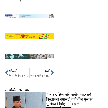
अघिल्लो
अर्को
Prev
Next
‘के घर के डेरा’मा दयाहाङ र विपिन
५० वटा चार्जिङ स्टेसन स्थापना गर्न ग्लोबल टेन्डर आव्हान
सम्बन्धित समाचार
चीन र दक्षिण एसियाबीच सहकार्य
विस्तारमा नेपालले गतिशील पुलको
भूमिका निर्वाह गर्न सक्छ :