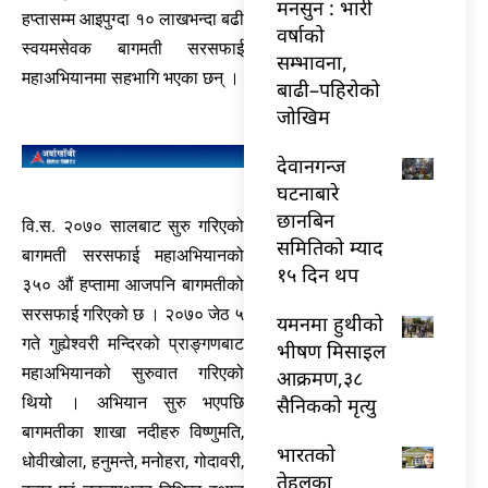
मनसुन : भारी
हप्तासम्म आइपुग्दा १० लाखभन्दा बढी
वर्षाको
स्वयमसेवक बागमती सरसफाई
सम्भावना,
महाअभियानमा सहभागि भएका छन् ।
बाढी–पहिरोको
जोखिम
देवानगन्ज
घटनाबारे
छानबिन
वि.स. २०७० सालबाट सुरु गरिएको
समितिको म्याद
बागमती सरसफाई महाअभियानको
१५ दिन थप
३५० औं हप्तामा आजपनि बागमतीको
सरसफाई गरिएको छ । २०७० जेठ ५
यमनमा हुथीको
गते गुह्येश्वरी मन्दिरको प्राङ्गणबाट
भीषण मिसाइल
महाअभियानको सुरुवात गरिएको
आक्रमण,३८
सैनिकको मृत्यु
थियो । अभियान सुरु भएपछि
बागमतीका शाखा नदीहरु विष्णुमति,
भारतकाे
धोवीखोला, हनुमन्ते, मनोहरा, गोदावरी,
तेहलका