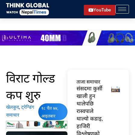
Skip
YouTube
to
content
विराट गोल्ड
ताजा समाचार
संसदमा कुर्सी
कप शुरु
खाली हुन
थालेपछि
खेलकुद
,
ट्रेन्डिंग
१८ चैत ७४,
रास्वपाले
समाचार
आइतबार
थाल्यो कडाइ,
हाजिरी
विश्लेषणको