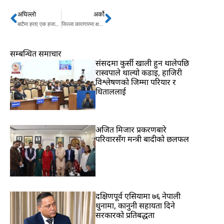
अघिल्लो
अर्को
Prev
Next
बाटैमा हराए एक हजार कर्मचारी
जिल्ला कारागारमा क्षमताभन्दा बढी कैदी
सम्बन्धित समाचार
संसदमा कुर्सी खाली हुन थालेपछि
रास्वपाले थाल्यो कडाइ, हाजिरी
विश्लेषणको जिम्मा परियार र
धिताललाई
अजित मिजार प्रकरणबारे
परिवारसँग मन्त्री बादीको छलफल
दक्षिणपूर्व एसियामा ७६ नेपाली
थुनामा, कानुनी सहायता दिने
सरकारको प्रतिबद्धता