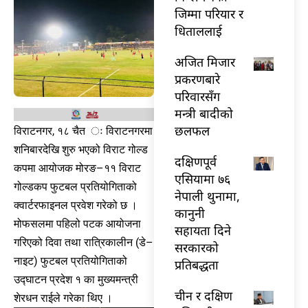
जिम्मा परियार र
धिताललाई
अजित मिजार
प्रकरणबारे
परिवारसँग
मन्त्री बादीको
छलफल
विराटनगर, १८ चैत ः विराटनगरमा
शनिबारदेखि शुरु भएको विराट गोल्ड
दक्षिणपूर्व
कपमा आयोजक मोरङ–११ विराट
एसियामा ७६
गोल्डकप फुटबल प्रतियोगिताको
नेपाली थुनामा,
क्वार्टरफाइनल प्रवेश गरेको छ ।
कानुनी
मोफसलमा पहिलो पटक आयोजना
सहायता दिने
गरिएको दिवा तथा रात्रिकालीन (डे–
सरकारको
नाइट) फुटबल प्रतियोगिताको
प्रतिबद्धता
उद्घाटन प्रदेश १ का मुख्यमन्त्री
चीन र दक्षिण
शेरधन राईले गरेका थिए ।