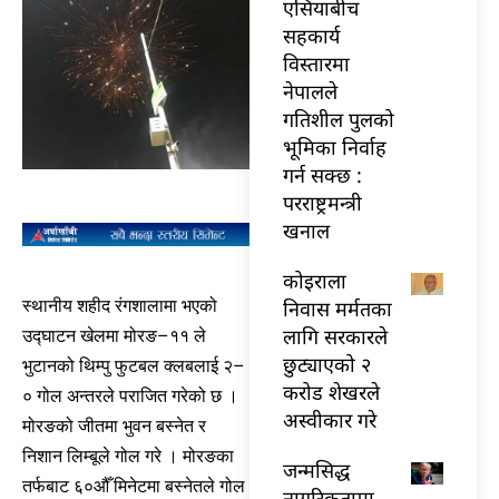
एसियाबीच
सहकार्य
विस्तारमा
नेपालले
गतिशील पुलको
भूमिका निर्वाह
गर्न सक्छ :
परराष्ट्रमन्त्री
खनाल
कोइराला
निवास मर्मतका
स्थानीय शहीद रंगशालामा भएको
लागि सरकारले
उद्घाटन खेलमा मोरङ–११ ले
छुट्याएको २
भुटानको थिम्पु फुटबल क्लबलाई २–
करोड शेखरले
० गोल अन्तरले पराजित गरेको छ ।
अस्वीकार गरे
मोरङको जीतमा भुवन बस्नेत र
निशान लिम्बूले गोल गरे । मोरङका
जन्मसिद्ध
तर्फबाट ६०औँ मिनेटमा बस्नेतले गोल
नागरिकतामा