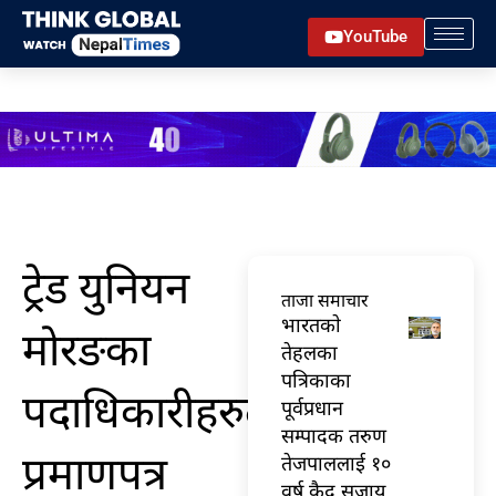
Skip
YouTube
to
content
ट्रेड युनियन
ताजा समाचार
भारतकाे
मोरङका
तेहलका
पत्रिकाका
पदाधिकारीहरुलाई
पूर्वप्रधान
सम्पादक तरुण
प्रमाणपत्र
तेजपाललाई १०
वर्ष कैद सजाय