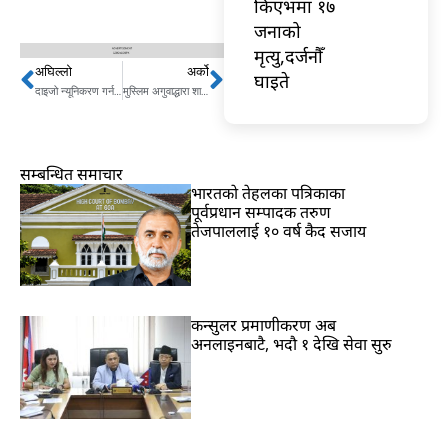
किएभमा १७
जनाको
मृत्यु,दर्जनौँ
अघिल्लो
अर्को
Prev
Next
घाइते
दाइजो न्यूनिकरण गर्न राजवंशी युवा–युवतीको अग्रसरता
मुस्लिम अगुवाद्धारा शान्तिकालागि मानवताको सन्देश
सम्बन्धित समाचार
भारतकाे तेहलका पत्रिकाका
पूर्वप्रधान सम्पादक तरुण
तेजपाललाई १० वर्ष कैद सजाय
कन्सुलर प्रमाणीकरण अब
अनलाइनबाटै, भदौ १ देखि सेवा सुरु