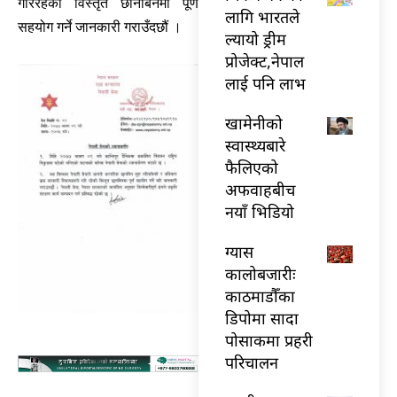
गरिरहेको विस्तृत छानबिनमा पूर्ण
लागि भारतले
सहयोग गर्ने जानकारी गराउँदछौं ।
ल्यायो ड्रीम
प्रोजेक्ट,नेपाल
लाई पनि लाभ
खामेनीको
स्वास्थ्यबारे
फैलिएको
अफवाहबीच
नयाँ भिडियो
ग्यास
कालोबजारीः
काठमाडौँका
डिपोमा सादा
पोसाकमा प्रहरी
परिचालन