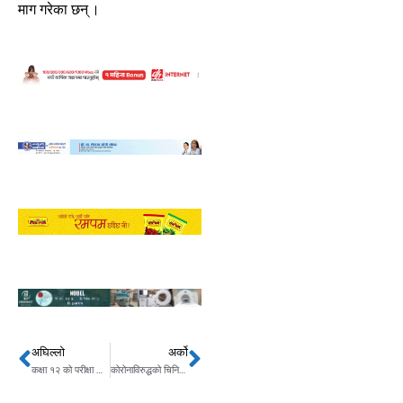
माग गरेका छन् ।
अघिल्लो
अर्को
Prev
Next
कक्षा १२ को परीक्षा असोज पहिलो साता गर्ने तयारी
कोरोनाविरुद्धको चिनियाँ खोप यसै वर्ष आउने दाबी