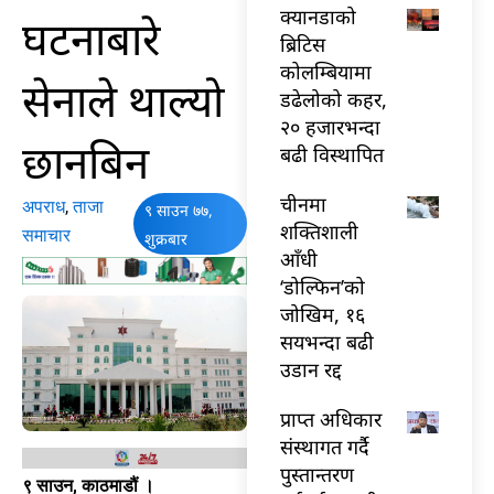
क्यानडाको
घटनाबारे
ब्रिटिस
कोलम्बियामा
सेनाले थाल्यो
डढेलोको कहर,
२० हजारभन्दा
छानबिन
बढी विस्थापित
चीनमा
अपराध
,
ताजा
९ साउन ७७,
शक्तिशाली
समाचार
शुक्रबार
आँधी
‘डोल्फिन’को
जोखिम, १६
सयभन्दा बढी
उडान रद्द
प्राप्त अधिकार
संस्थागत गर्दै
पुस्तान्तरण
९ साउन, काठमाडौं ।