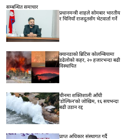
सम्बन्धित समाचार
प्रधानमन्त्री शाहले सोमबार भारतीय
र चिनियाँ राजदूतसँग भेटवार्ता गर्ने
क्यानडाको ब्रिटिस कोलम्बियामा
डढेलोको कहर, २० हजारभन्दा बढी
विस्थापित
चीनमा शक्तिशाली आँधी
‘डोल्फिन’को जोखिम, १६ सयभन्दा
बढी उडान रद्द
प्राप्त अधिकार संस्थागत गर्दै