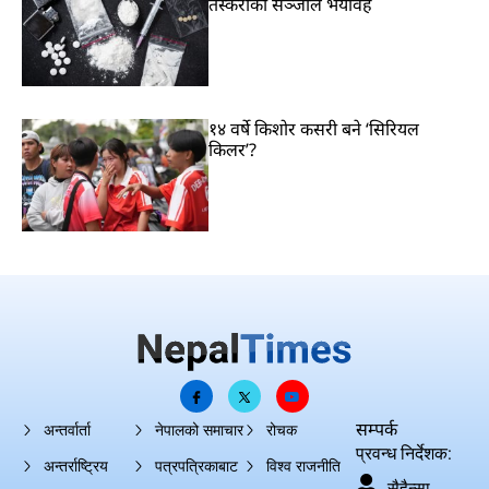
तस्करीको सञ्जाल भयावह
१४ वर्षे किशोर कसरी बने ‘सिरियल
किलर’?
सम्पर्क
अन्तर्वार्ता
नेपालको समाचार
रोचक
प्रवन्ध निर्देशक:
अन्तर्राष्ट्रिय
पत्रपत्रिकाबाट
विश्व राजनीति
सैहैन्सा