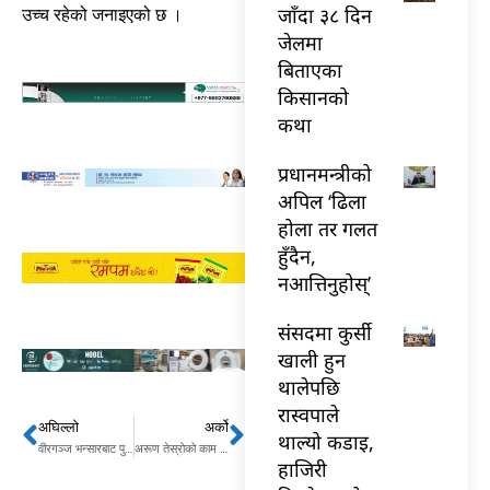
जाँदा ३८ दिन
उच्च रहेको जनाइएको छ ।
जेलमा
बिताएका
किसानको
कथा
प्रधानमन्त्रीको
अपिल ‘ढिला
होला तर गलत
हुँदैन,
नआत्तिनुहोस्’
संसदमा कुर्सी
खाली हुन
थालेपछि
रास्वपाले
अघिल्लो
अर्को
Prev
Next
थाल्यो कडाइ,
वीरगञ्ज भन्सारबाट पुससम्ममा ४८ अर्ब बराबरको इन्धन भित्रियो
अरूण तेस्रोको काम ४० प्रतिशत सम्पन्नः पानी डाइभर्सन आज
हाजिरी