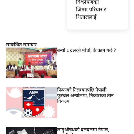
विश्लेषणको
जिम्मा परियार र
धिताललाई
सम्बन्धित समाचार
बन्यो ८ दलको मोर्चा, के काम गर्छ ?
फिफाको निलम्बनपछि नेपाली
फुटबल अन्योलमा, निकासका तीन
विकल्प
लागुऔषधको दलदलमा नेपाल,