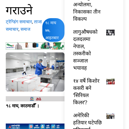
अन्योलमा,
गराउने
निकासका तीन
विकल्प
ट्रेन्डिंग समाचार
,
ताजा
१८ माघ
समाचार
,
समाज
७७,
लागुऔषधको
आइतबार
दलदलमा
नेपाल,
तस्करीको
सञ्जाल
भयावह
१४ वर्षे किशोर
कसरी बने
‘सिरियल
किलर’?
१८ माघ, काठमाडौँ ।
अमेरिकी
हतियार घटेपछि