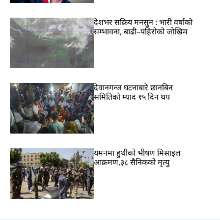
देशभर सक्रिय मनसुन : भारी वर्षाको
सम्भावना, बाढी–पहिरोको जोखिम
देवानगन्ज घटनाबारे छानबिन
समितिको म्याद १५ दिन थप
यमनमा हुथीको भीषण मिसाइल
आक्रमण,३८ सैनिकको मृत्यु