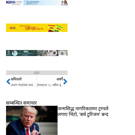
अघिल्लो
अर्को
Prev
Next
अरूण तेस्रोको काम ४० प्रतिशत सम्पन्नः पानी डाइभर्सन आज
देवघाटमा ९८ वर्षीया बृद्धालाई कोभिड खोप लगाईँदै
सम्बन्धित समाचार
जन्मसिद्ध नागरिकतामा ट्रम्पले
लगाए भिटो, ‘बर्थ टुरिजम’ बन्द