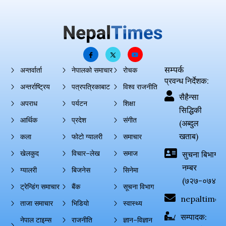
सम्पर्क
अन्तर्वार्ता
नेपालको समाचार
रोचक
प्रवन्ध निर्देशक:
अन्तर्राष्ट्रिय
पत्रपत्रिकाबाट
विश्व राजनीति
सैहैन्सा
अपराध
पर्यटन
शिक्षा
सिद्धिकी
आर्थिक
प्रदेश
संगीत
(अब्दुल
खताब)
कला
फोटो ग्यालरी
समाचार
खेलकुद
विचार–लेख
समाज
सुचना बिभाग दर्
नम्बर
ग्यालरी
बिजनेस
सिनेमा
(७२७-०७४-०
ट्रेन्डिंग समाचार
बैंक
सूचना विभाग
nepaltimes
ताजा समाचार
भिडियो
स्वास्थ्य
सम्पादक:
नेपाल टाइम्स
राजनीति
ज्ञान–विज्ञान