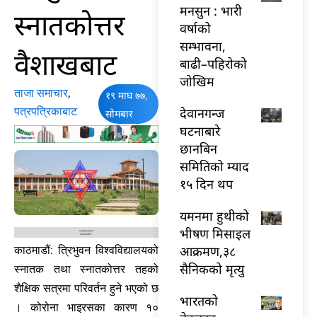
मनसुन : भारी
स्नातकोत्तर
वर्षाको
सम्भावना,
वैशाखबाट
बाढी–पहिरोको
जोखिम
ताजा समाचार
,
१९ माघ ७७,
पत्रपत्रिकाबाट
देवानगन्ज
सोमबार
घटनाबारे
छानबिन
समितिको म्याद
१५ दिन थप
यमनमा हुथीको
भीषण मिसाइल
आक्रमण,३८
काठमाडौं: त्रिभुवन विश्वविद्यालयको
सैनिकको मृत्यु
स्नातक तथा स्नातकोत्तर तहको
शैक्षिक सत्रमा परिवर्तन हुने भएको छ
भारतकाे
। कोरोना भाइरसका कारण १०