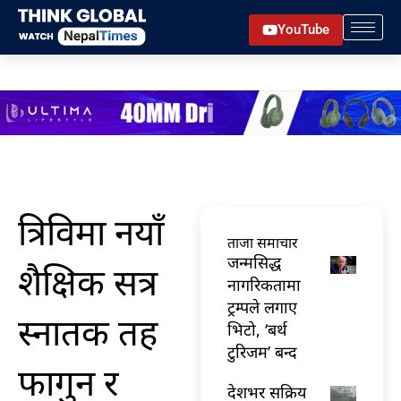
Skip
YouTube
to
content
त्रिविमा नयाँ
ताजा समाचार
जन्मसिद्ध
शैक्षिक सत्र
नागरिकतामा
ट्रम्पले लगाए
स्नातक तह
भिटो, ‘बर्थ
टुरिजम’ बन्द
फागुन र
देशभर सक्रिय