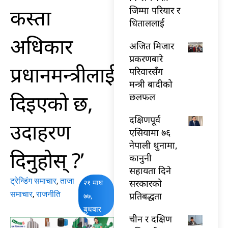
कस्ता
जिम्मा परियार र
धिताललाई
अधिकार
अजित मिजार
प्रकरणबारे
प्रधानमन्त्रीलाई
परिवारसँग
मन्त्री बादीको
दिइएको छ,
छलफल
दक्षिणपूर्व
उदाहरण
एसियामा ७६
नेपाली थुनामा,
दिनुहोस् ?’
कानुनी
सहायता दिने
ट्रेन्डिंग समाचार
,
ताजा
सरकारको
२१ माघ
समाचार
,
राजनीति
प्रतिबद्धता
७७,
बुधबार
चीन र दक्षिण