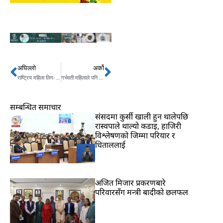
अघिल्लो
अर्को
Prev
Next
राष्ट्रिय महिला लिगः त्रिभुवन आर्मीले चौदण्डीगढी नगरपालिकालाई १२–० ले हरायो
गर्भवती महिलाले पनि चिकित्सकसँग परामर्श लिएर कोरोना खोप लगाउन सक्नेः डब्लुएचओ
सम्बन्धित समाचार
संसदमा कुर्सी खाली हुन थालेपछि
रास्वपाले थाल्यो कडाइ, हाजिरी
विश्लेषणको जिम्मा परियार र
धिताललाई
अजित मिजार प्रकरणबारे
परिवारसँग मन्त्री बादीको छलफल