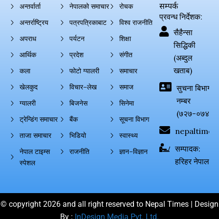
सम्पर्क
अन्तर्वार्ता
नेपालको समाचार
रोचक
प्रवन्ध निर्देशक:
अन्तर्राष्ट्रिय
पत्रपत्रिकाबाट
विश्व राजनीति
सैहैन्सा
अपराध
पर्यटन
शिक्षा
सिद्धिकी
आर्थिक
प्रदेश
संगीत
(अब्दुल
खताब)
कला
फोटो ग्यालरी
समाचार
खेलकुद
विचार–लेख
समाज
सुचना बिभाग दर्
नम्बर
ग्यालरी
बिजनेस
सिनेमा
(७२७-०७४-०
ट्रेन्डिंग समाचार
बैंक
सूचना विभाग
nepaltimes
ताजा समाचार
भिडियो
स्वास्थ्य
सम्पादक:
नेपाल टाइम्स
राजनीति
ज्ञान–विज्ञान
हरिहर नेपाल
स्पेशल
© copyright 2026 and all right reserved to Nepal Times | Design
By :
InDesign Media Pvt. Ltd.