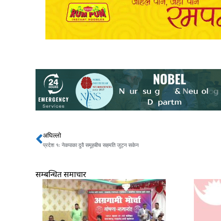
अघिल्लो
Prev
प्रदेश १ः नेकपाका दुवै समूहबीच सहमति जुट्न सकेन
सम्बन्धित समाचार