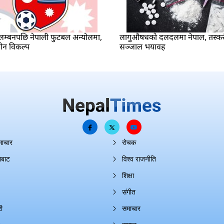
म्बनपछि नेपाली फुटबल अन्योलमा,
लागुऔषधको दलदलमा नेपाल, तस्क
ीन विकल्प
सञ्जाल भयावह
माचार
रोचक
ाबाट
विश्व राजनीति
शिक्षा
संगीत
ी
समाचार