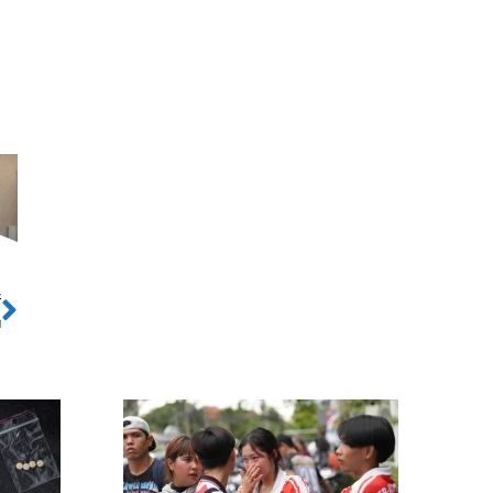
ो
Next
ो