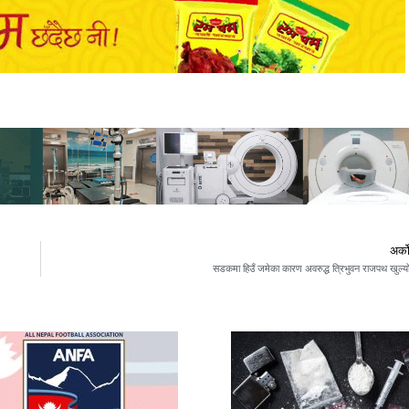
अर्क
सडकमा हिउँ जमेका कारण अवरुद्ध त्रिभुवन राजपथ खुल्य