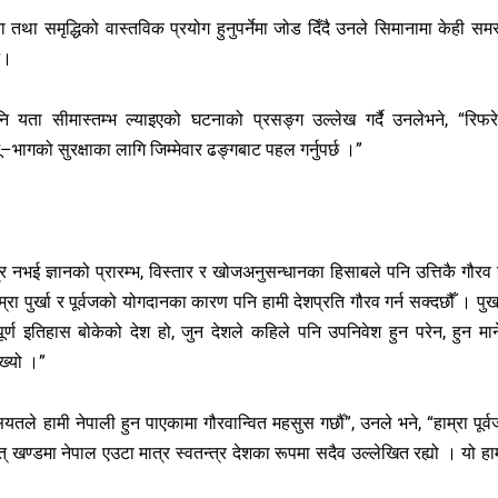
तथा समृद्धिको वास्तविक प्रयोग हुनुपर्नेमा जोड दिँदै उनले सिमानामा केही समस
े।
पनि यता सीमास्तम्भ ल्याइएको घटनाको प्रसङ्ग उल्लेख गर्दै उनलेभने, “रिफरे
ू–भागको सुरक्षाका लागि जिम्मेवार ढङ्गबाट पहल गर्नुपर्छ ।”
 नभई ज्ञानको प्रारम्भ, विस्तार र खोजअनुसन्धानका हिसाबले पनि उत्तिकै गौरव ग
ा पुर्खा र पूर्वजको योगदानका कारण पनि हामी देशप्रति गौरव गर्न सक्दछौँ । पुर्ख
पूर्ण इतिहास बोकेको देश हो, जुन देशले कहिले पनि उपनिवेश हुन परेन, हुन मान
ख्यो ।”
यतले हामी नेपाली हुन पाएकामा गौरवान्वित महसुस गर्छौँ”, उनले भने, “हाम्रा पूर्व
् खण्डमा नेपाल एउटा मात्र स्वतन्त्र देशका रूपमा सदैव उल्लेखित रह्यो । यो हाम