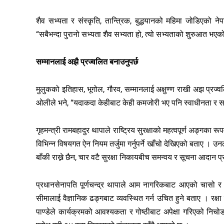
शैव सभ्यता र संस्कृति, तान्त्रिक, बुद्धयानको महिमा जोडिएको न
“सबैभन्दा पुरानो सभ्यता शैव सभ्यता हो, त्यो सभ्यताको शुरुआत भए
सम्मानलाई अझै प्रज्वलित बनाउनुपर्छ
मुलुकको इतिहास, भूगोल, गौरव, सम्मानलाई अक्षुण्ण राखी अझ प्रज्व
ओलीले भने, “यदाकदा केहीबाट केही कमजोरी भए पनि स्वाधीनता र सम
गृहमन्त्री रामबहादुर थापाले राष्ट्रिय सुरक्षाको महत्वपूर्ण अङ्गका
विभिन्न विषयगत ऐन नियम तर्जुमा गर्नुपर्ने खाँचो देखिएको बताए । 
बाँकी राख्ने छैन, चार वटै सुरक्षा निकायबीच समन्वय र सूचना आदान प
प्रधानसेनापति पूर्णचन्द्र थापाले आम नागरिकबाट आएको चासो र चि
सीमालाई वैज्ञानिक ढङ्गबाट व्यवस्थित गर्न उचित हुने बताए । रक्ष
पाण्डेले कार्यक्रमको आवश्यकता र गोष्ठीबाट अपेक्षा गरिएको निचोडबा