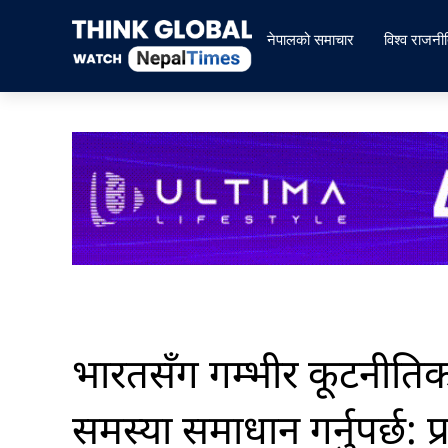
Skip
to
नेपालको समाचार
विश्व राजनी
content
भारतसँग गम्भीर कूटनीति
समस्या समाधान गर्नुपर्छ: प