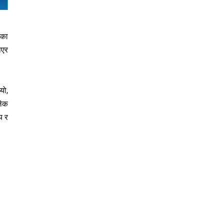
एका
ाएर
यो,
लेक
य र