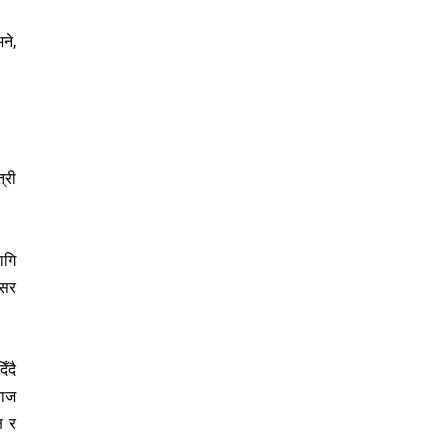
ने,
्री
ागि
कसर
ँदै
राज
ष र