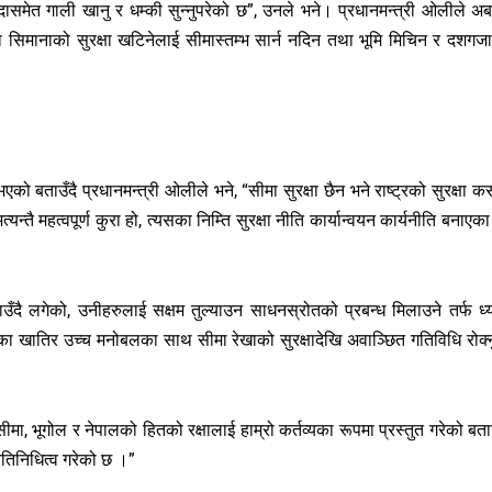
न्दासमेत गाली खानु र धम्की सुन्नुपरेको छ”, उनले भने। प्रधानमन्त्री ओलीले अ
 तथा सिमानाको सुरक्षा खटिनेलाई सीमास्तम्भ सार्न नदिन तथा भूमि मिचिन र दशगज
 भएको बताउँदै प्रधानमन्त्री ओलीले भने, “सीमा सुरक्षा छैन भने राष्ट्रको सुरक्षा क
अत्यन्तै महत्वपूर्ण कुरा हो, त्यसका निम्ति सुरक्षा नीति कार्यान्वयन कार्यनीति बनाएका
दै लगेको, उनीहरुलाई सक्षम तुल्याउन साधनस्रोतको प्रबन्ध मिलाउने तर्फ ध्
ितका खातिर उच्च मनोबलका साथ सीमा रेखाको सुरक्षादेखि अवाञ्छित गतिविधि रोक्न
ा, भूगोल र नेपालको हितको रक्षालाई हाम्रो कर्तव्यका रूपमा प्रस्तुत गरेको बताउ
रतिनिधित्व गरेको छ ।”