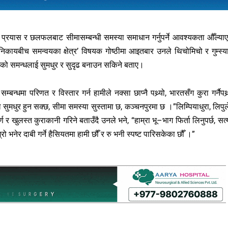
क प्रयास र छलफलबाट सीमासम्बन्धी समस्या समाधान गर्नुपर्ने आवश्यकता औँल्या
्ध निकायबीच समन्वयका क्षेत्र’ विषयक गोष्ठीमा आइतबार उनले थिचोमिचो र गुम्स्य
ँगको समन्धलाई सुमधुर र सुदृढ बनाउन सकिने बताए।
न्धमा परिणत र विस्तार गर्न हामीले नक्सा छाप्नै पथ्र्यो, भारतसँग कुरा गर्नैपथ्र्
्बन्ध सुमधुर हुन सक्छ, सीमा समस्या सुस्तामा छ, कञ्चनपुरमा छ ।”लिम्पियाधुरा, लिपु
 खुलस्त कुराकानी गरिने बताउँदै उनले भने, “हाम्रा भू–भाग फिर्ता लिनुपर्छ, सत्
ो भनेर दाबी गर्ने हैसियतमा हामी छौँ र रु भनी स्पष्ट पारिसकेका छौँ ।”