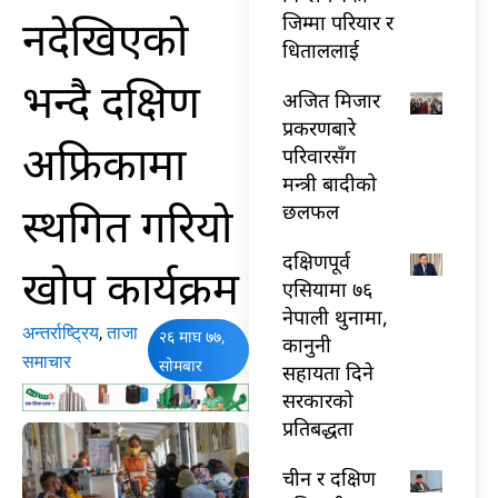
नदेखिएको
जिम्मा परियार र
धिताललाई
भन्दै दक्षिण
अजित मिजार
प्रकरणबारे
अफ्रिकामा
परिवारसँग
मन्त्री बादीको
स्थगित गरियो
छलफल
दक्षिणपूर्व
खोप कार्यक्रम
एसियामा ७६
नेपाली थुनामा,
अन्तर्राष्ट्रिय
,
ताजा
२६ माघ ७७,
कानुनी
समाचार
सोमबार
सहायता दिने
सरकारको
प्रतिबद्धता
चीन र दक्षिण