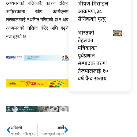
भीषण मिसाइल
अध्ययनको नतिजाकै कारण दक्षिण
आक्रमण,३८
अफ्रिकामा खोप कार्यक्रम
सैनिकको मृत्यु
तत्काललाई स्थगित गरिएको छ र थप
अध्ययनको नतिजा हेरेर अघि बढ्ने
भारतकाे
बताइएको छ ।
तेहलका
पत्रिकाका
पूर्वप्रधान
सम्पादक तरुण
तेजपाललाई १०
वर्ष कैद सजाय
अघिल्लो
अर्को
Prev
Next
भारतसँग गम्भीर कूटनीतिक प्रयास र छलफलबाट सीमा समस्या समाधान गर्नुपर्छ: प्रधानमन्त्री ओली
सात जुवाडे पक्राउ