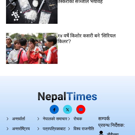
तस्करीको सञ्जाल भयावह
१४ वर्षे किशोर कसरी बने ‘सिरियल
किलर’?
सम्पर्क
अन्तर्वार्ता
नेपालको समाचार
रोचक
प्रवन्ध निर्देशक:
अन्तर्राष्ट्रिय
पत्रपत्रिकाबाट
विश्व राजनीति
सैहैन्सा