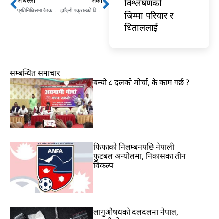
विश्लेषणको
अघिल्लो
अर्को
Prev
Next
प्रतिनिधिसभा बैठकको मिति नै तोकेर पुनः स्थापना फैसला गर्न सभामुखका वकिलको माग
झाँक्री पक्राउको विरोधमा उत्रिएका प्रदर्शनकारी र प्रहरीबीच झडप
जिम्मा परियार र
धिताललाई
सम्बन्धित समाचार
बन्यो ८ दलको मोर्चा, के काम गर्छ ?
फिफाको निलम्बनपछि नेपाली
फुटबल अन्योलमा, निकासका तीन
विकल्प
लागुऔषधको दलदलमा नेपाल,