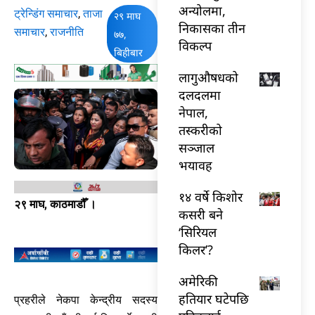
अन्योलमा,
ट्रेन्डिंग समाचार
,
ताजा
२९ माघ
निकासका तीन
समाचार
,
राजनीति
७७,
विकल्प
बिहीबार
लागुऔषधको
दलदलमा
नेपाल,
तस्करीको
सञ्जाल
भयावह
१४ वर्षे किशोर
२९ माघ, काठमाडौँ ।
कसरी बने
‘सिरियल
किलर’?
अमेरिकी
हतियार घटेपछि
प्रहरीले नेकपा केन्द्रीय सदस्य