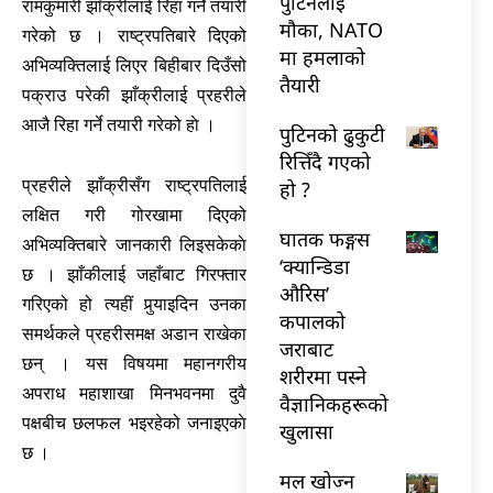
पुटिनलाई
रामकुमारी झाँक्रीलाई रिहा गर्ने तयारी
मौका, NATO
गरेको छ । राष्ट्रपतिबारे दिएको
मा हमलाको
अभिव्यक्तिलाई लिएर बिहीबार दिउँसो
तैयारी
पक्राउ परेकी झाँक्रीलाई प्रहरीले
आजै रिहा गर्ने तयारी गरेको हाे ।
पुटिनको ढुकुटी
रित्तिँदै गएको
प्रहरीले झाँक्रीसँग राष्ट्रपतिलाई
हो ?
लक्षित गरी गोरखामा दिएको
घातक फङ्गस
अभिव्यक्तिबारे जानकारी लिइसकेकाे
‘क्यान्डिडा
छ । झाँकीलाई जहाँबाट गिरफ्तार
औरिस’
गरिएको हो त्यहीं पुर्‍याइदिन उनका
कपालको
समर्थकले प्रहरीसमक्ष अडान राखेका
जराबाट
छन् । यस विषयमा महानगरीय
शरीरमा पस्ने
अपराध महाशाखा मिनभवनमा दुवै
वैज्ञानिकहरूको
पक्षबीच छलफल भइरहेको जनाइएकाे
खुलासा
छ ।
मल खोज्न