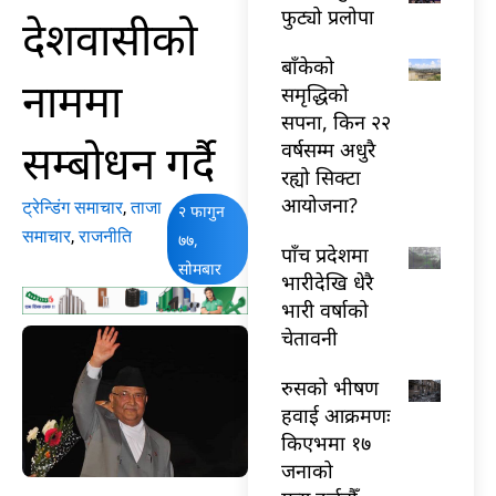
फुट्यो प्रलोपा
देशवासीको
बाँकेको
नाममा
समृद्धिको
सपना, किन २२
सम्बोधन गर्दै
वर्षसम्म अधुरै
रह्यो सिक्टा
आयोजना?
ट्रेन्डिंग समाचार
,
ताजा
२ फागुन
समाचार
,
राजनीति
७७,
पाँच प्रदेशमा
सोमबार
भारीदेखि धेरै
भारी वर्षाको
चेतावनी
रुसको भीषण
हवाई आक्रमणः
किएभमा १७
जनाको