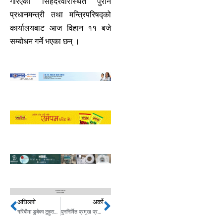
गरिएको सिंहदरवारस्थित पुरानै
प्रधानमन्त्री तथा मन्त्रिपरिषद्को
कार्यालयबाट आज विहान ११ बजे
सम्बोधन गर्ने भएका छन् ।
अघिल्लो
अर्को
Prev
Next
गरिबीमा डुबेका टुहुराकाे व्यथा : भोक लागे माटो, जाडो हुँदा आगो र घाम तापेर गुजारा
पुननिर्मित प्रमुख प्रशासनिकस्थल सिंहदरबारको आज प्रधानमन्त्रीले उद्घाटन गर्दै