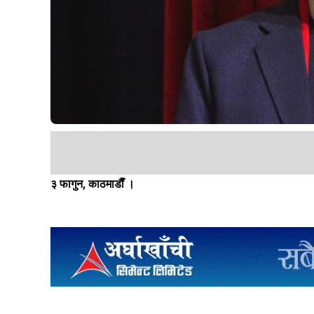
३ फागुन, काठमाडाैँ ।