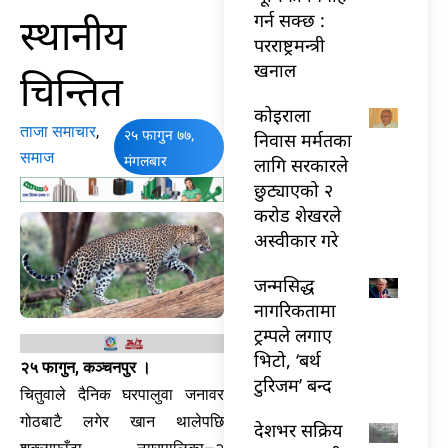
स्थानीय
गर्न सक्छ :
परराष्ट्रमन्त्री
खनाल
चिन्तित
कोइराला
ताजा समाचार
,
२५ फागुन ७७,
निवास मर्मतका
समाज
मंगलबार
लागि सरकारले
छुट्याएको २
करोड शेखरले
अस्वीकार गरे
जन्मसिद्ध
नागरिकतामा
ट्रम्पले लगाए
भिटो, ‘बर्थ
२५ फागुन, कञ्चनपुर ।
टुरिजम’ बन्द
चितुवाले दैनिक घरपालुवा जनावर
गोठबाटै लगेर खान थालेपछि
देशभर सक्रिय