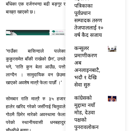
बाँधेका एक दर्जनभन्दा बढी बङ्गुर र
पत्रिकाका
बाख्रा खाएको छ।
पूर्वप्रधान
सम्पादक तरुण
तेजपाललाई १०
वर्ष कैद सजाय
कन्सुलर
‘गाउँका बासिन्दाले पालेका
प्रमाणीकरण
कुकुरसमेत बाँकी राखेको छैन’, उनले
अब
भने, ‘राति कुन बेला आउँछ, पत्तो
अनलाइनबाटै,
लाग्दैन । सामुदायिक वन छेउमा
भदौ १ देखि
खाएको अवशेष मात्रै फेला पार्छौँ ।’
सेवा सुरु
कांग्रेसको
सोमबार राति मात्रै रु ३५ हजार
मुद्दामा नयाँ
हालेर खरिद गरेको जर्सीगाई चितुवाले
मोड, देउवा
गोठमै छिरेर मारेको अवस्थामा फेला
पक्षको
परेको स्थानीयवासी धनबहादुर
पुनरावलोकन
चौधरीले बताए।