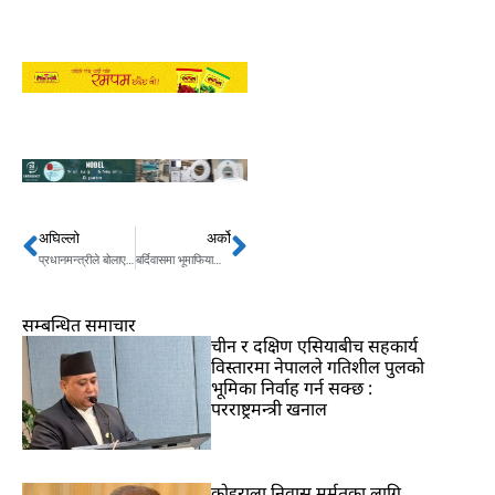
अघिल्लो
अर्को
Prev
Next
प्रधानमन्त्रीले बोलाए मन्त्रिपरिषद् बैठक
बर्दिवासमा भूमाफियाको जगजगी
सम्बन्धित समाचार
चीन र दक्षिण एसियाबीच सहकार्य
विस्तारमा नेपालले गतिशील पुलको
भूमिका निर्वाह गर्न सक्छ :
परराष्ट्रमन्त्री खनाल
कोइराला निवास मर्मतका लागि