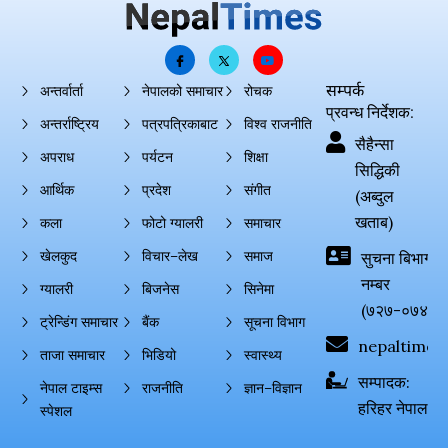
सम्पर्क
अन्तर्वार्ता
नेपालको समाचार
रोचक
प्रवन्ध निर्देशक:
अन्तर्राष्ट्रिय
पत्रपत्रिकाबाट
विश्व राजनीति
सैहैन्सा
अपराध
पर्यटन
शिक्षा
सिद्धिकी
आर्थिक
प्रदेश
संगीत
(अब्दुल
खताब)
कला
फोटो ग्यालरी
समाचार
खेलकुद
विचार–लेख
समाज
सुचना बिभाग दर्
नम्बर
ग्यालरी
बिजनेस
सिनेमा
(७२७-०७४-०
ट्रेन्डिंग समाचार
बैंक
सूचना विभाग
nepaltimes
ताजा समाचार
भिडियो
स्वास्थ्य
सम्पादक:
नेपाल टाइम्स
राजनीति
ज्ञान–विज्ञान
हरिहर नेपाल
स्पेशल