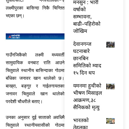
शुक्लाफाँटा नगरपालिका–२
मनसुन : भारी
लक्ष्मीपुरका बासिन्दा निकै चिन्तित
वर्षाको
सम्भावना,
भएका छन्।
बाढी–पहिरोको
जोखिम
देवानगन्ज
घटनाबारे
गाउँनजिकैको लक्ष्मी मध्यवर्ती
छानबिन
सामुदायिक वनबाट राति आउने
समितिको म्याद
चितुवाले स्थानीय बासिन्दाका गोठमा
१५ दिन थप
बाँधेका जनावर खान थालेको छ।
यमनमा हुथीको
बाख्रा, बङ्गुर र गाईलगायतका
भीषण मिसाइल
जनावर चितुवाले खान थालेको
आक्रमण,३८
परदेशी चौधरीले बताए।
सैनिकको मृत्यु
उनका अनुसार दुई साताको अवधिमै
भारतकाे
चितुवाले स्थानीयवासीको गोठमा
तेहलका