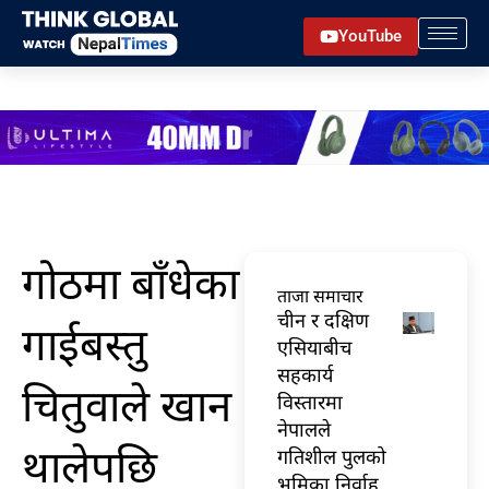
Skip
YouTube
to
content
गोठमा बाँधेका
ताजा समाचार
चीन र दक्षिण
गाईबस्तु
एसियाबीच
सहकार्य
चितुवाले खान
विस्तारमा
नेपालले
थालेपछि
गतिशील पुलको
भूमिका निर्वाह