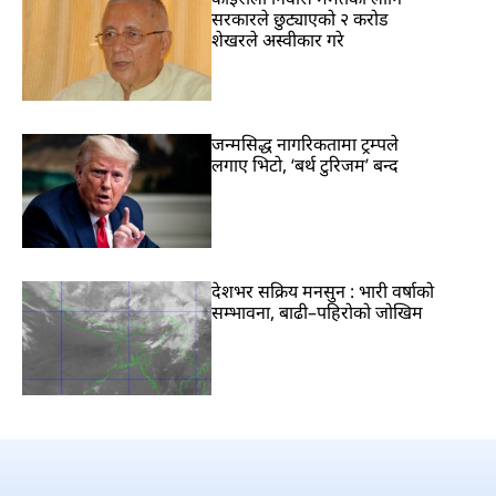
सरकारले छुट्याएको २ करोड
शेखरले अस्वीकार गरे
जन्मसिद्ध नागरिकतामा ट्रम्पले
लगाए भिटो, ‘बर्थ टुरिजम’ बन्द
देशभर सक्रिय मनसुन : भारी वर्षाको
सम्भावना, बाढी–पहिरोको जोखिम