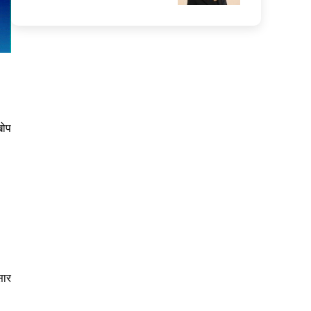
खोप
सार