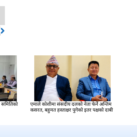
ो
Next
ा
्श समितिको
एमाले कोशीमा संसदीय दलको नेता फेर्ने अन्तिम
कसरत, बहुमत हस्ताक्षर पुगेको इतर पक्षको दाबी