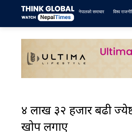
Skip
to
नेपालको समाचार
विश्व राजनी
content
४ लाख ३२ हजार बढी ज्येष्
खोप लगाए