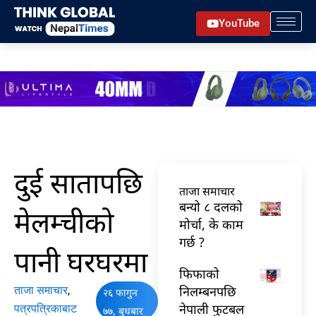
Skip
YouTube
to
content
दुई सातापछि
ताजा समाचार
बन्यो ८ दलको
मेलम्चीको
मोर्चा, के काम
गर्छ ?
पानी घरघरमा
फिफाको
निलम्बनपछि
ताजा समाचार
,
२६ फागुन
नेपाली फुटबल
पत्रपत्रिकाबाट
७७, बुधबार