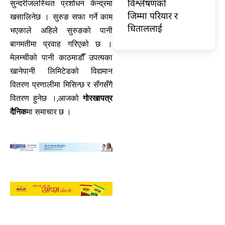
विश्लेषणको
सुन्दरीजलस्थित प्रशोधन केन्द्रमा
जिम्मा परियार र
खसालिनेछ । सुरुङ सफा गर्ने काम
धिताललाई
भएकाले अहिले सुरुङको पानी
बागमतीमा प्रवाह गरिएको छ ।
मेलम्चीको पानी काठमाडौँ उपत्यका
खानेपानी लिमिटेडको विद्यमान
वितरण प्रणालीमा मिसिन्छ र सँगसँगै
वितरण हुनेछ ।,आजको
गोरखापत्र
दैनिक
मा समाचार छ ।