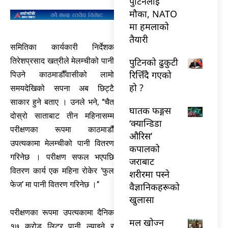
पुटिनलाई
मौका, NATO
मा हमलाको
तैयारी
समितिका कार्यकारी निर्देशक
पुटिनको ढुकुटी
तिरेशप्रसाद खत्रीले मेलम्चीको पानी
रित्तिँदै गएको
पिउने काठमाडौँवासीको लामो
हो ?
समयदेखिको सपना अब छिट्टै
साकार हुने बताए । उनले भने, ‘‘चैत
घातक फङ्गस
दोस्रो साताबाट तीन महिनासम्म
‘क्यान्डिडा
परीक्षणका रूपमा काठमाडौँ
औरिस’
उपत्यकामा मेलम्चीको पानी वितरण
कपालको
गरिनेछ । परीक्षण सफल भएपछि
जराबाट
वितरण कार्य एक महिना रोकेर ‘फुल
शरीरमा पस्ने
फेज’ मा पानी वितरण गरिनेछ ।’’
वैज्ञानिकहरूको
खुलासा
परीक्षणका रूपमा उपत्यकामा दैनिक
मल खोज्न
१७ करोड लिटर पानी ल्याइने र