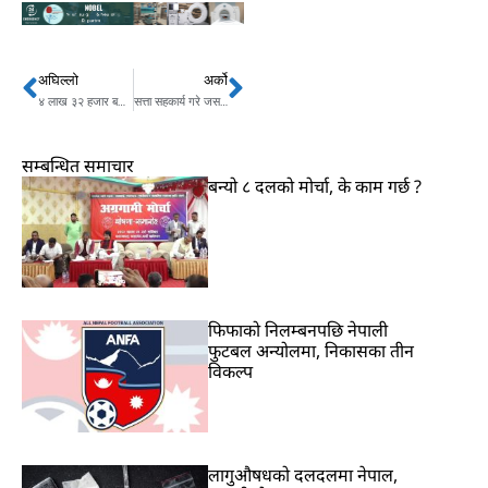
अघिल्लो
अर्को
Prev
Next
४ लाख ३२ हजार बढी ज्येष्ठ नागरिकले कोरोना विरुद्धको खोप लगाए
सत्ता सहकार्य गरे जसपाको माग पुरा गर्न प्रधानमन्त्री ओली तयार
सम्बन्धित समाचार
बन्यो ८ दलको मोर्चा, के काम गर्छ ?
फिफाको निलम्बनपछि नेपाली
फुटबल अन्योलमा, निकासका तीन
विकल्प
लागुऔषधको दलदलमा नेपाल,